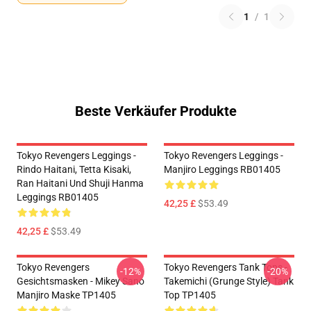
1
/
1
Beste Verkäufer Produkte
Tokyo Revengers Leggings -
Tokyo Revengers Leggings -
Rindo Haitani, Tetta Kisaki,
Manjiro Leggings RB01405
Ran Haitani Und Shuji Hanma
Leggings RB01405
42,25 £
$53.49
42,25 £
$53.49
Tokyo Revengers
Tokyo Revengers Tank Tops -
-12%
-20%
Gesichtsmasken - Mikey Sano
Takemichi (Grunge Style) Tank
Manjiro Maske TP1405
Top TP1405