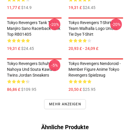
11,77 £
$14.9
19,31 £
$24.45
Tokyo Revengers Tank Tops -
Tokyo Revengers T-Shirts -
-20%
-20%
Manjiro Sano Racerback Tank
Team Walhalla Logo Unisex
Top RB01405
Tie Dye T-Shirt
19,31 £
$24.45
20,93 £ - 24,09 £
Tokyo Revengers Schuhe:
Tokyo Revengers Nendoroid -
-5%
Nahoya Und Souta Kawata
Member Figure Anime Tokyo
Twins Jordan Sneakers
Revengers Spielzeug
86,86 £
$109.95
20,50 £
$25.95
MEHR ANZEIGEN
Ähnliche Produkte