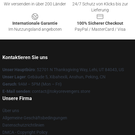
Wir versenden in über 200 Länder
24/7 Schutz von Klicks bis zur
Lieferung
Internationale Garantie
100% Sicherer Checkout
Im Nutzungsland angeboten
PayPal / MasterCard / Visa
Kontaktieren Sie uns
Unser Hauptbüro
: 52701 N Thanksgiving Way, Lehi, UT 84043, US
Unser Lager
: Gebäude 5, Xibahexili, Anshun, Peking, CN
Geruch
: 9AM – 5PM (Mon – Fri)
E-Mail senden
: contact@tokyorevengers.store
Unsere Firma
Über uns
Allgemeine Geschäftsbedingungen
Datenschutzrichtlinien
DMCA - Copyright Policy