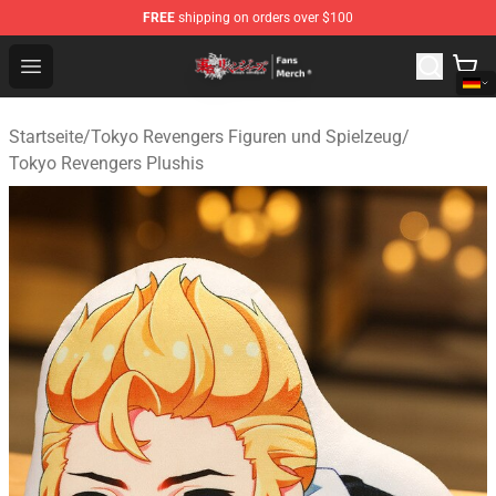
FREE
shipping on orders over $100
Tokyo Revengers Store - Official Tokyo Revengers Merc
Open menu
Startseite
/
Tokyo Revengers Figuren und Spielzeug
/
Tokyo Revengers Plushis