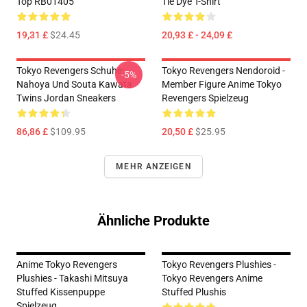
Top RB01405
Tie Dye T-Shirt
19,31 £
$24.45
20,93 £ - 24,09 £
Tokyo Revengers Schuhe:
Tokyo Revengers Nendoroid -
-5%
Nahoya Und Souta Kawata
Member Figure Anime Tokyo
Twins Jordan Sneakers
Revengers Spielzeug
86,86 £
$109.95
20,50 £
$25.95
MEHR ANZEIGEN
Ähnliche Produkte
Anime Tokyo Revengers
Tokyo Revengers Plushies -
Plushies - Takashi Mitsuya
Tokyo Revengers Anime
Stuffed Kissenpuppe
Stuffed Plushis
Spielzeug