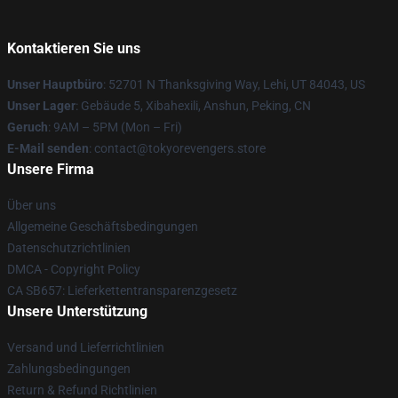
Kontaktieren Sie uns
Unser Hauptbüro
: 52701 N Thanksgiving Way, Lehi, UT 84043, US
Unser Lager
: Gebäude 5, Xibahexili, Anshun, Peking, CN
Geruch
: 9AM – 5PM (Mon – Fri)
E-Mail senden
: contact@tokyorevengers.store
Unsere Firma
Über uns
Allgemeine Geschäftsbedingungen
Datenschutzrichtlinien
DMCA - Copyright Policy
CA SB657: Lieferkettentransparenzgesetz
Unsere Unterstützung
Versand und Lieferrichtlinien
Zahlungsbedingungen
Return & Refund Richtlinien