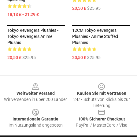
20,50 £
$25.95
18,13 £ - 21,29 £
Tokyo Revengers Plushies -
12CM Tokyo Revengers
Tokyo Revengers Anime
Plushies - Anime Stuffed
Plushis
Plushies
20,50 £
$25.95
20,50 £
$25.95
Footer
Weltweiter Versand
Kaufen Sie mit Vertrauen
Wir versenden in über 200 Länder
24/7 Schutz von Klicks bis zur
Lieferung
Internationale Garantie
100% Sicherer Checkout
Im Nutzungsland angeboten
PayPal / MasterCard / Visa