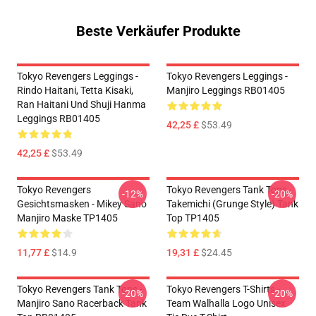
Beste Verkäufer Produkte
Tokyo Revengers Leggings -
Tokyo Revengers Leggings -
Rindo Haitani, Tetta Kisaki,
Manjiro Leggings RB01405
Ran Haitani Und Shuji Hanma
Leggings RB01405
42,25 £
$53.49
42,25 £
$53.49
Tokyo Revengers
Tokyo Revengers Tank Tops -
-12%
-20%
Gesichtsmasken - Mikey Sano
Takemichi (Grunge Style) Tank
Manjiro Maske TP1405
Top TP1405
11,77 £
$14.9
19,31 £
$24.45
Tokyo Revengers Tank Tops -
Tokyo Revengers T-Shirts -
-20%
-20%
Manjiro Sano Racerback Tank
Team Walhalla Logo Unisex