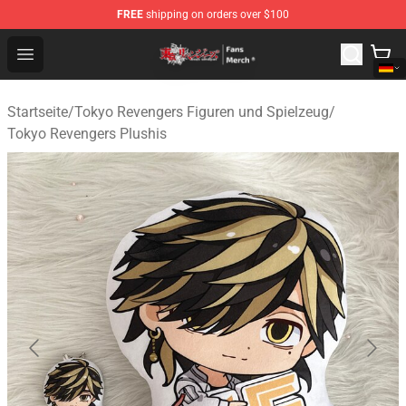
FREE
shipping on orders over $100
Tokyo Revengers Store - Official Tokyo Revengers Merc
Open menu
Startseite
/
Tokyo Revengers Figuren und Spielzeug
/
Tokyo Revengers Plushis