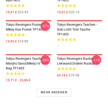
RB01405
TP1405
19,31 £
$24.45
15,91 £
$20.14
Tokyo Revengers Poster -
Tokyo Revengers Taschen -
-27%
Mikey Kun Poster TP1405
Solo Licht Tote Tasche
TP1405
14,92 £
$18.89
--
Tokyo Revengers Taschen -
Tokyo Revengers Rucksack:
-20%
-11%
Manjiro Sano(Mikey) IV Tote
Leinwand Draken Rucksack
Bag TP1405
63,18 £
$79.98
19,71 £ - 23,66 £
MEHR ANZEIGEN