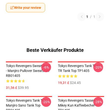
Write your review
1
/
1
Beste Verkäufer Produkte
Tokyo Revengers Sweatshirts
Tokyo Revengers Tank Tops -
-6%
-20%
- Manjiro Pullover Sweatshirt
TR Tank Top TP1405
RB01405
19,31 £
$24.45
31,56 £
$39.95
Tokyo Revengers Tank Tops -
Tokyo Revengers Tassen -
-20%
-28%
Manjiro Sano Tank Top
Mikey Kun Kaffeebecher