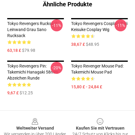
Ähnliche Produkte
Tokyo Revengers Rucksack:
Tokyo Revengers Cosplay: Baji
-11%
-11%
Leinwand Grau Sano
Keisuke Cosplay Wig
Rucksack
38,67 £
$48.95
63,18 £
$79.98
Tokyo Revengers Pin:
Tokyo Revenger Mouse Pad:
-20%
Takemichi Hanagaki 58mm
Takemichi Mouse Pad
Abzeichen Runde
15,80 £ - 24,84 £
9,67 £
$12.25
Footer
Weltweiter Versand
Kaufen Sie mit Vertrauen
Wir versenden in über 200 Länder
24/7 Schutz von Klicks bis zur