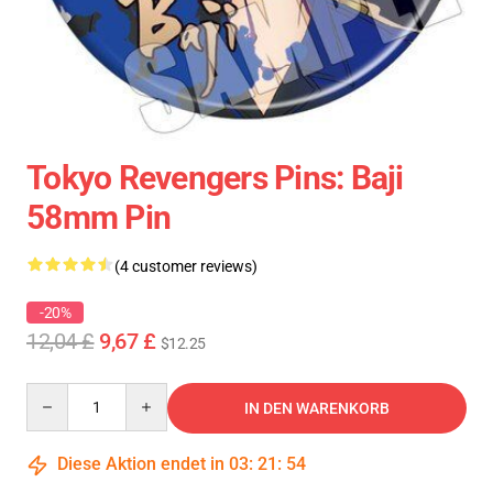
Tokyo Revengers Pins: Baji
58mm Pin
(4 customer reviews)
-20%
12,04 £
9,67 £
$12.25
Quantity
IN DEN WARENKORB
Diese Aktion endet in
03
:
21
:
54