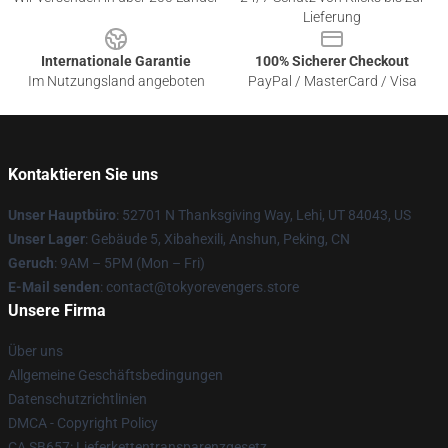
Lieferung
Internationale Garantie
100% Sicherer Checkout
Im Nutzungsland angeboten
PayPal / MasterCard / Visa
Kontaktieren Sie uns
Unser Hauptbüro
: 52701 N Thanksgiving Way, Lehi, UT 84043, US
Unser Lager
: Gebäude 5, Xibahexili, Anshun, Peking, CN
Geruch
: 9AM – 5PM (Mon – Fri)
E-Mail senden
: contact@tokyorevengers.store
Unsere Firma
Über uns
Allgemeine Geschäftsbedingungen
Datenschutzrichtlinien
DMCA - Copyright Policy
CA SB657: Lieferkettentransparenzgesetz