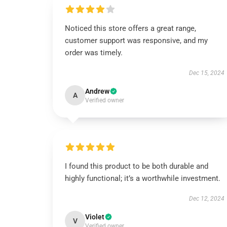
Noticed this store offers a great range,
customer support was responsive, and my
order was timely.
Dec 15, 2024
Andrew
A
Verified owner
I found this product to be both durable and
highly functional; it’s a worthwhile investment.
Dec 12, 2024
Violet
V
Verified owner