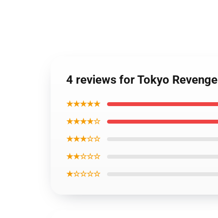
4 reviews for Tokyo Reveng
★★★★★
★★★★☆
★★★☆☆
★★☆☆☆
★☆☆☆☆