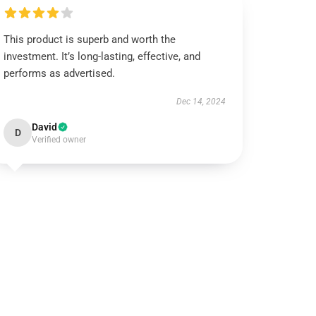
This product is superb and worth the
investment. It’s long-lasting, effective, and
performs as advertised.
Dec 14, 2024
David
D
Verified owner