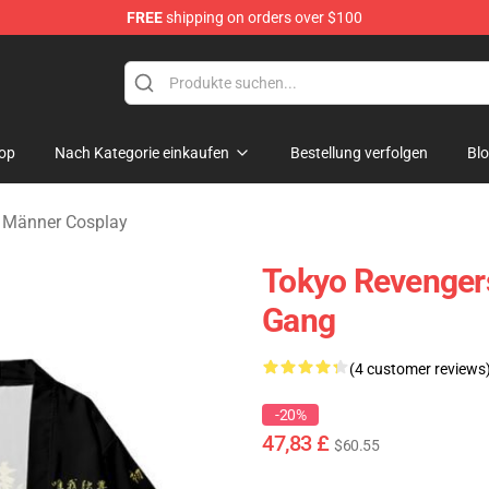
FREE
shipping on orders over $100
rchandise Shop
op
Nach Kategorie einkaufen
Bestellung verfolgen
Bl
 Männer Cosplay
Tokyo Revenger
Gang
(4 customer reviews
-20%
47,83 £
$60.55