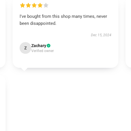
I've bought from this shop many times, never
been disappointed.
Dec 15, 2024
Zachary
Z
Verified owner