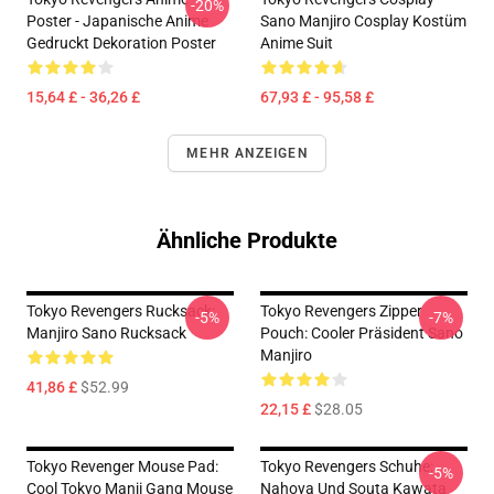
-20%
Poster - Japanische Anime
Sano Manjiro Cosplay Kostüm
Gedruckt Dekoration Poster
Anime Suit
15,64 £ - 36,26 £
67,93 £ - 95,58 £
MEHR ANZEIGEN
Ähnliche Produkte
Tokyo Revengers Rucksack:
Tokyo Revengers Zipper
-5%
-7%
Manjiro Sano Rucksack
Pouch: Cooler Präsident Sano
Manjiro
41,86 £
$52.99
22,15 £
$28.05
Tokyo Revenger Mouse Pad:
Tokyo Revengers Schuhe:
-5%
Cool Tokyo Manji Gang Mouse
Nahoya Und Souta Kawata