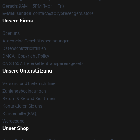
Geruch
: 9AM – 5PM (Mon – Fri)
E-Mail senden
: contact@tokyorevengers.store
Unsere Firma
Über uns
Allgemeine Geschäftsbedingungen
Datenschutzrichtlinien
DMCA - Copyright Policy
CA SB657: Lieferkettentransparenzgesetz
Unsere Unterstützung
Versand und Lieferrichtlinien
Zahlungsbedingungen
Return & Refund Richtlinien
Kontaktieren Sie uns
Kundenhilfe (FAQ)
Werdegang
Unser Shop