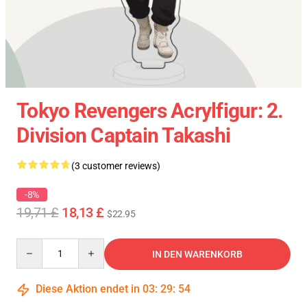
Tokyo Revengers Acrylfigur: 2.
Division Captain Takashi
(3 customer reviews)
-8%
19,71 £
18,13 £
$22.95
Quantity
IN DEN WARENKORB
Diese Aktion endet in
03
:
29
:
53