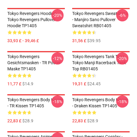
Tokyo Revengers Hoodies -
Tokyo Revengers Sweatshirts
-20%
-6%
Tokyo Revengers Pullover
- Manjiro Sano Pullover
Hoodie TP1405
Sweatshirt RB01405
33,93 £ - 39,46 £
31,56 £
$39.95
Tokyo Revengers
Tokyo Revengers Tank Tops -
-12%
-20%
Gesichtsmasken - TR Poster
Tokyo Manji Racerback Tank
Maske TP1405
Top RB01405
11,77 £
$14.9
19,31 £
$24.45
Tokyo Revengers Body Kissen
Tokyo Revengers Body Kissen
-18%
-18%
- TR Kissen TP1405
- Draken Kissen TP1405
22,83 £
$28.9
22,83 £
$28.9
Tokyo Revengers Anime
Tokyo Revengers Cosplay -