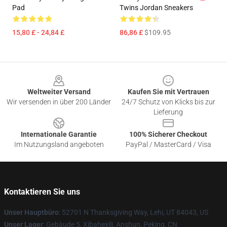
Pad
Twins Jordan Sneakers
15,80 £ - 24,84 £
86,86 £
$109.95
Footer
Weltweiter Versand
Kaufen Sie mit Vertrauen
Wir versenden in über 200 Länder
24/7 Schutz von Klicks bis zur
Lieferung
Internationale Garantie
100% Sicherer Checkout
Im Nutzungsland angeboten
PayPal / MasterCard / Visa
Kontaktieren Sie uns
Unser Hauptbüro
: 52701 N Thanksgiving Way, Lehi, UT 84043, US
Unser Lager
: Gebäude 5, Xibahexili, Anshun, Peking, CN