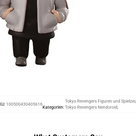
Tokyo Revengers Figuren und Spielze
KU
:
100500430405616
Kategorien
:
Tokyo Revengers Nendoroid
,