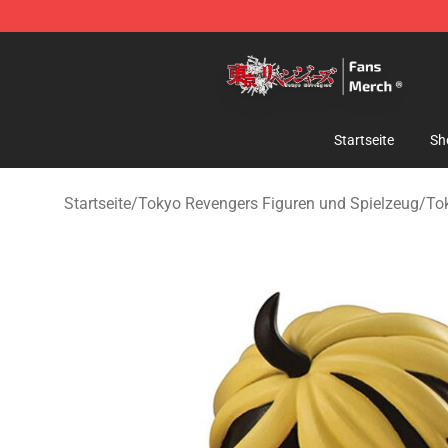
Tokyo Revengers Store - Official Tokyo Revengers Me
Startseite
Sh
Startseite
/
Tokyo Revengers Figuren und Spielzeug
/
To