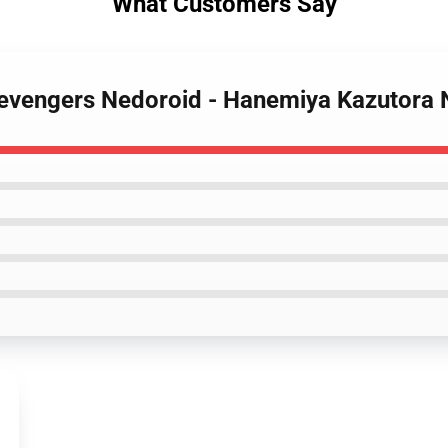
What Customers Say
Revengers Nedoroid - Hanemiya Kazutora 