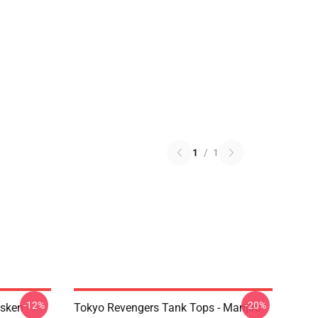
1
/
1
-12%
-20%
sken -
Tokyo Revengers Tank Tops - Manjiro