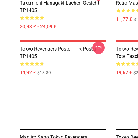
Takemichi Hanagaki Lachen Gesicht
Retro Ma
TP1405
11,77 £
$1
20,93 £ - 24,09 £
-27%
Tokyo Revengers Poster - TR Poster
Tokyo Rev
TP1405
Tote Tas
14,92 £
19,67 £
$18.89
$2
Manjiro Sano Tokyo Revengers
Tokyo Rev