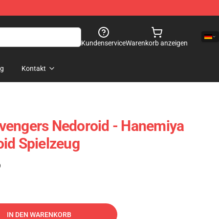
Kundenservice
Warenkorb anzeigen
og
Kontakt
vengers Nedoroid - Hanemiya
id Spielzeug
)
IN DEN WARENKORB