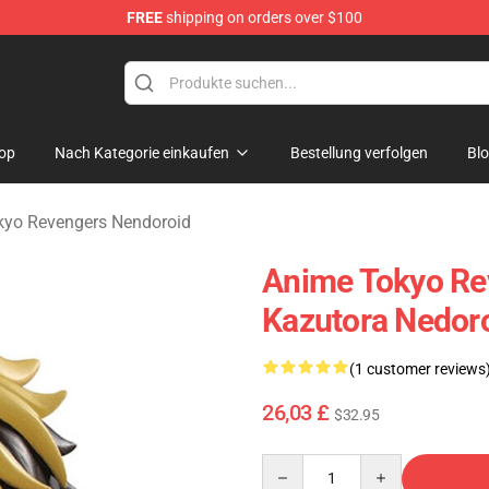
FREE
shipping on orders over $100
rchandise Shop
op
Nach Kategorie einkaufen
Bestellung verfolgen
Bl
kyo Revengers Nendoroid
Anime Tokyo Re
Kazutora Nedoro
(1 customer reviews
26,03 £
$32.95
Quantity