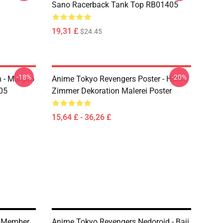
Sano Racerback Tank Top RB01405
19,31 £
$24.45
-18%
-20%
 - Manjiro
Anime Tokyo Revengers Poster - Home
05
Zimmer Dekoration Malerei Poster
15,64 £ - 36,26 £
- Member
Anime Tokyo Revengers Nedoroid - Baji