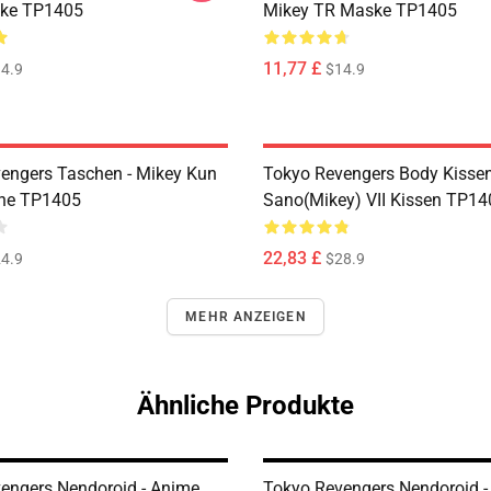
ske TP1405
Mikey TR Maske TP1405
11,77 £
4.9
$14.9
engers Taschen - Mikey Kun
Tokyo Revengers Body Kissen
che TP1405
Sano(Mikey) VII Kissen TP14
22,83 £
4.9
$28.9
MEHR ANZEIGEN
Ähnliche Produkte
engers Nendoroid - Anime
Tokyo Revengers Nendoroid 