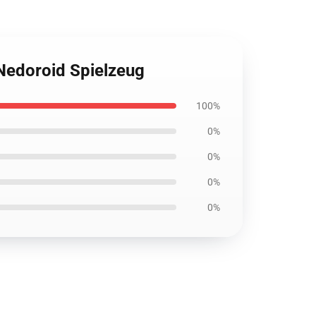
Nedoroid Spielzeug
100%
0%
0%
0%
0%