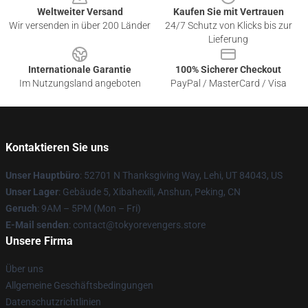
Weltweiter Versand
Kaufen Sie mit Vertrauen
Wir versenden in über 200 Länder
24/7 Schutz von Klicks bis zur
Lieferung
Internationale Garantie
100% Sicherer Checkout
Im Nutzungsland angeboten
PayPal / MasterCard / Visa
Kontaktieren Sie uns
Unser Hauptbüro
: 52701 N Thanksgiving Way, Lehi, UT 84043, US
Unser Lager
: Gebäude 5, Xibahexili, Anshun, Peking, CN
Geruch
: 9AM – 5PM (Mon – Fri)
E-Mail senden
: contact@tokyorevengers.store
Unsere Firma
Über uns
Allgemeine Geschäftsbedingungen
Datenschutzrichtlinien