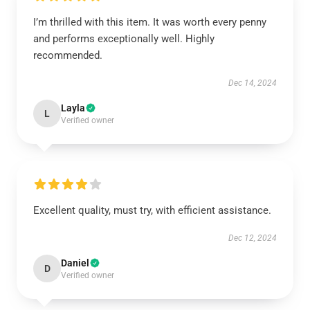
I’m thrilled with this item. It was worth every penny
and performs exceptionally well. Highly
recommended.
Dec 14, 2024
Layla
L
Verified owner
Excellent quality, must try, with efficient assistance.
Dec 12, 2024
Daniel
D
Verified owner