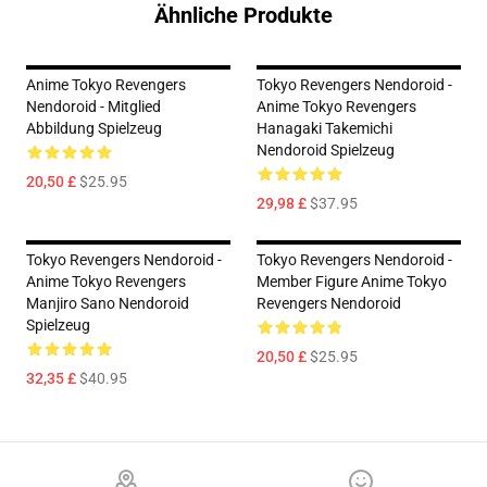
Ähnliche Produkte
Anime Tokyo Revengers
Tokyo Revengers Nendoroid -
Nendoroid - Mitglied
Anime Tokyo Revengers
Abbildung Spielzeug
Hanagaki Takemichi
Nendoroid Spielzeug
20,50 £
$25.95
29,98 £
$37.95
Tokyo Revengers Nendoroid -
Tokyo Revengers Nendoroid -
Anime Tokyo Revengers
Member Figure Anime Tokyo
Manjiro Sano Nendoroid
Revengers Nendoroid
Spielzeug
20,50 £
$25.95
32,35 £
$40.95
Footer