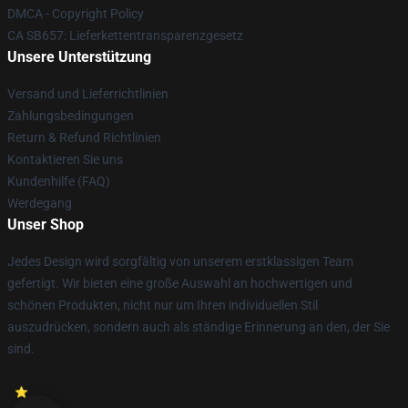
DMCA - Copyright Policy
CA SB657: Lieferkettentransparenzgesetz
Unsere Unterstützung
Versand und Lieferrichtlinien
Zahlungsbedingungen
Return & Refund Richtlinien
Kontaktieren Sie uns
Kundenhilfe (FAQ)
Werdegang
Unser Shop
Jedes Design wird sorgfältig von unserem erstklassigen Team
gefertigt. Wir bieten eine große Auswahl an hochwertigen und
schönen Produkten, nicht nur um Ihren individuellen Stil
auszudrücken, sondern auch als ständige Erinnerung an den, der Sie
sind.