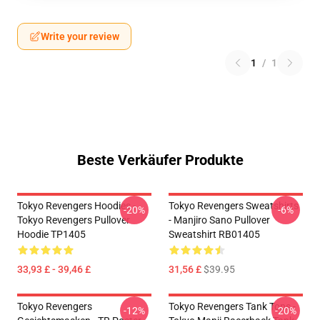
Write your review
1
/
1
Beste Verkäufer Produkte
Tokyo Revengers Hoodies -
Tokyo Revengers Sweatshirts
-20%
-6%
Tokyo Revengers Pullover
- Manjiro Sano Pullover
Hoodie TP1405
Sweatshirt RB01405
33,93 £ - 39,46 £
31,56 £
$39.95
Tokyo Revengers
Tokyo Revengers Tank Tops -
-12%
-20%