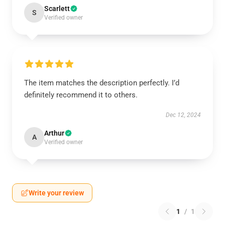
Scarlett
S
Verified owner
The item matches the description perfectly. I’d
definitely recommend it to others.
Dec 12, 2024
Arthur
A
Verified owner
Write your review
1
/
1