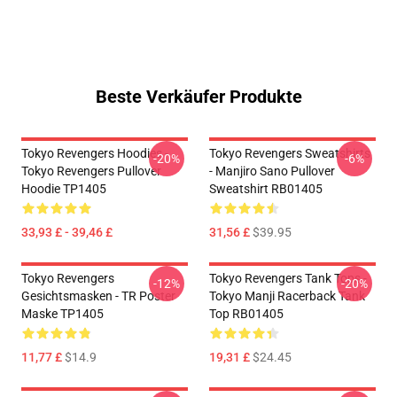
Beste Verkäufer Produkte
Tokyo Revengers Hoodies -
Tokyo Revengers Sweatshirts
-20%
-6%
Tokyo Revengers Pullover
- Manjiro Sano Pullover
Hoodie TP1405
Sweatshirt RB01405
33,93 £ - 39,46 £
31,56 £
$39.95
Tokyo Revengers
Tokyo Revengers Tank Tops -
-12%
-20%
Gesichtsmasken - TR Poster
Tokyo Manji Racerback Tank
Maske TP1405
Top RB01405
11,77 £
$14.9
19,31 £
$24.45