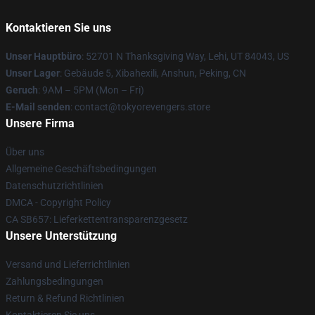
Kontaktieren Sie uns
Unser Hauptbüro
: 52701 N Thanksgiving Way, Lehi, UT 84043, US
Unser Lager
: Gebäude 5, Xibahexili, Anshun, Peking, CN
Geruch
: 9AM – 5PM (Mon – Fri)
E-Mail senden
: contact@tokyorevengers.store
Unsere Firma
Über uns
Allgemeine Geschäftsbedingungen
Datenschutzrichtlinien
DMCA - Copyright Policy
CA SB657: Lieferkettentransparenzgesetz
Unsere Unterstützung
Versand und Lieferrichtlinien
Zahlungsbedingungen
Return & Refund Richtlinien