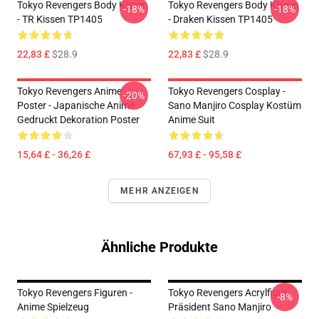
Tokyo Revengers Body Kissen
Tokyo Revengers Body Kissen
-18%
-18%
- TR Kissen TP1405
- Draken Kissen TP1405
22,83 £
$28.9
22,83 £
$28.9
Tokyo Revengers Anime
Tokyo Revengers Cosplay -
-20%
Poster - Japanische Anime
Sano Manjiro Cosplay Kostüm
Gedruckt Dekoration Poster
Anime Suit
15,64 £ - 36,26 £
67,93 £ - 95,58 £
MEHR ANZEIGEN
Ähnliche Produkte
Tokyo Revengers Figuren -
Tokyo Revengers Acrylfigur:
-8%
Anime Spielzeug
Präsident Sano Manjiro