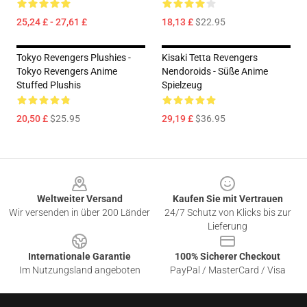
25,24 £ - 27,61 £
18,13 £
$22.95
Tokyo Revengers Plushies -
Kisaki Tetta Revengers
Tokyo Revengers Anime
Nendoroids - Süße Anime
Stuffed Plushis
Spielzeug
20,50 £
$25.95
29,19 £
$36.95
Footer
Weltweiter Versand
Kaufen Sie mit Vertrauen
Wir versenden in über 200 Länder
24/7 Schutz von Klicks bis zur
Lieferung
Internationale Garantie
100% Sicherer Checkout
Im Nutzungsland angeboten
PayPal / MasterCard / Visa