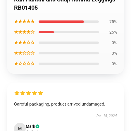
RB01405
★★★★★
75%
★★★★☆
25%
★★★☆☆
0%
★★☆☆☆
0%
★☆☆☆☆
0%
Careful packaging, product arrived undamaged.
Dec 16, 2024
Mark
M