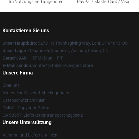
Im Nutzungsland angeboten
PayPal / MasterCard / Visa
Kontaktieren Sie uns
Unser Hauptbüro
: 52701 N Thanksgiving Way, Lehi, UT 84043, US
Unser Lager
: Gebäude 5, Xibahexili, Anshun, Peking, CN
Geruch
: 9AM – 5PM (Mon – Fri)
E-Mail senden
: contact@tokyorevengers.store
Unsere Firma
Über uns
Allgemeine Geschäftsbedingungen
Datenschutzrichtlinien
DMCA - Copyright Policy
CA SB657: Lieferkettentransparenzgesetz
Unsere Unterstützung
Versand und Lieferrichtlinien