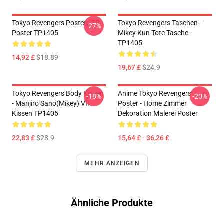
Tokyo Revengers Poster - TR
Tokyo Revengers Taschen -
-27%
Poster TP1405
Mikey Kun Tote Tasche
TP1405
14,92 £
$18.89
19,67 £
$24.9
Tokyo Revengers Body Kissen
Anime Tokyo Revengers
-18%
-20%
- Manjiro Sano(Mikey) VII
Poster - Home Zimmer
Kissen TP1405
Dekoration Malerei Poster
22,83 £
$28.9
15,64 £ - 36,26 £
MEHR ANZEIGEN
Ähnliche Produkte