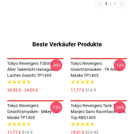
1
/
1
Beste Verkäufer Produkte
Tokyo Revengers T-Shirts -
Tokyo Revengers
-20%
-12%
Älter Takemichi Hanagaki
Gesichtsmasken - TR Retro
Lachen Gesicht TP1405
Maske TP1405
20,93 £ - 24,09 £
11,77 £
$14.9
Tokyo Revengers
Tokyo Revengers Tank Tops -
-12%
-20%
Gesichtsmasken - Mikey TR
Manjiro Sano Racerback Tank
Maske TP1405
Top RB01405
11,77 £
$14.9
19,31 £
$24.45