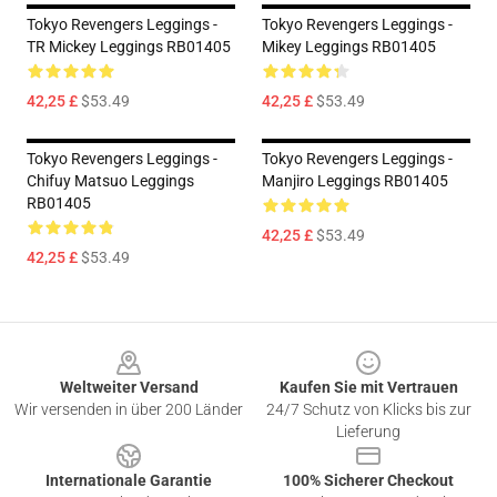
Tokyo Revengers Leggings -
Tokyo Revengers Leggings -
TR Mickey Leggings RB01405
Mikey Leggings RB01405
42,25 £
$53.49
42,25 £
$53.49
Tokyo Revengers Leggings -
Tokyo Revengers Leggings -
Chifuy Matsuo Leggings
Manjiro Leggings RB01405
RB01405
42,25 £
$53.49
42,25 £
$53.49
Footer
Weltweiter Versand
Kaufen Sie mit Vertrauen
Wir versenden in über 200 Länder
24/7 Schutz von Klicks bis zur
Lieferung
Internationale Garantie
100% Sicherer Checkout