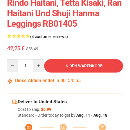
Rindo Haitani, Tetta Kisaki, Ran
Haitani Und Shuji Hanma
Leggings RB01405
(4 customer reviews)
42,25 £
$53.49
Quantity
IN DEN WARENKORB
Diese Aktion endet in
00
:
54
:
54
Deliver to United States
Cost to ship:
$6.99
Standard - Order today to get by
Aug. 11 - Aug. 18