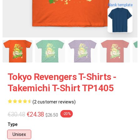
blank template
Tokyo Revengers T-Shirts -
Takemichi T-Shirt TP1405
(2 customer reviews)
€30.48
€24.38
-20%
$26.50
Type
Unisex