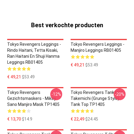
Best verkochte producten
Tokyo Revengers Leggings -
Tokyo Revengers Leggings -
Rindo Haitani, Tetta Kisaki,
Manjiro Leggings RB01405
Ran Haitani En Shuji Hanma
Leggings RB01405
€ 49,21
$53.49
€ 49,21
$53.49
Tokyo Revengers
Tokyo Revengers Tanktops -
-12%
-20%
Gezichtsmaskers - Mikey
Takemichi (Grunge Style)
Sano Manjiro Mask TP1405
Tank Top TP1405
€ 13,70
$14.9
€ 22,49
$24.45