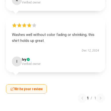
R
Verified owner
Washes well without color fading or shrinking; this
shirt holds up great.
Dec 12, 2024
Ivy
I
Verified owner
Write your review
1
/
1