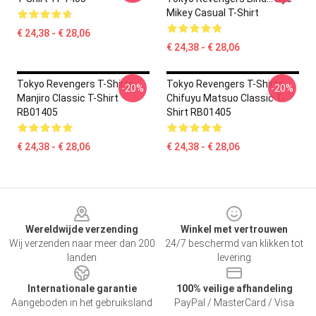
Mikey Casual T-Shirt
€ 24,38 - € 28,06
€ 24,38 - € 28,06
Tokyo Revengers T-Shirts -
Tokyo Revengers T-Shirts -
-20%
-20%
Manjiro Classic T-Shirt
Chifuyu Matsuo Classic T-
RB01405
Shirt RB01405
€ 24,38 - € 28,06
€ 24,38 - € 28,06
Footer
Wereldwijde verzending
Winkel met vertrouwen
Wij verzenden naar meer dan 200
24/7 beschermd van klikken tot
landen
levering
Internationale garantie
100% veilige afhandeling
Aangeboden in het gebruiksland
PayPal / MasterCard / Visa