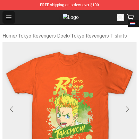
FREE
shipping on orders over $100
Open menu
Tokyo Revengers Store - Official
Home
/
Tokyo Revengers Doek
/
Tokyo Revengers T-shirts