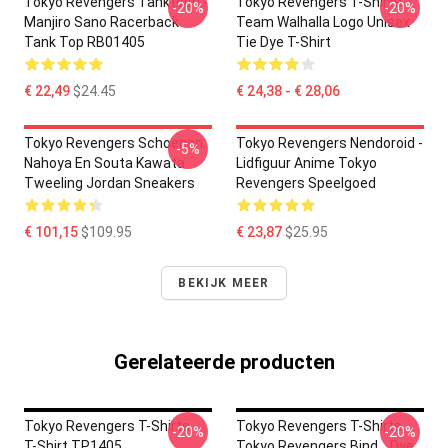
Tokyo Revengers Tanktops -
Tokyo Revengers T-Shirts -
-20%
-20%
Manjiro Sano Racerback
Team Walhalla Logo Unisex
Tank Top RB01405
Tie Dye T-Shirt
€ 22,49
$24.45
€ 24,38 - € 28,06
Tokyo Revengers Schoenen:
Tokyo Revengers Nendoroid -
-5%
Nahoya En Souta Kawata
Lidfiguur Anime Tokyo
Tweeling Jordan Sneakers
Revengers Speelgoed
€ 101,15
$109.95
€ 23,87
$25.95
BEKIJK MEER
Gerelateerde producten
Tokyo Revengers T-Shirts -
Tokyo Revengers T-Shirts -
-20%
-20%
T-Shirt TP1405
Tokyo Revengers Bind... Dye