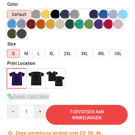
Color
Default
Size
S
M
L
XL
2XL
3XL
4XL
5XL
Print Location
Bekijk maattabel
Quantity
TOEVOEGEN AAN
WINKELWAGEN
Deze uitverkoop eindigt over
03
:
56
:
45