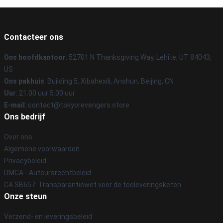
Contacteer ons
Ons hoofdkantoor
: 52701 N Thanksgiving Way, Lehite, UT 84043,
US
Ons pakhuis
: Building 5, Xibahexili, Anshun, Beijing, CN
Uur
: 21.00 uur 5.00 uur
E-mail
: contact@tokyorevengers.store
Ons bedrijf
Over ons
Algemene voorwaarden
Privacybeleid
DMCA - Auteursrechtbeleid
CA SB657: Transparantiewet voor de toeleveringsketen
Onze steun
Verzend- en leveringsbeleid