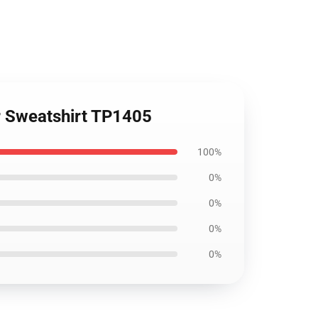
r Sweatshirt TP1405
100%
0%
0%
0%
0%