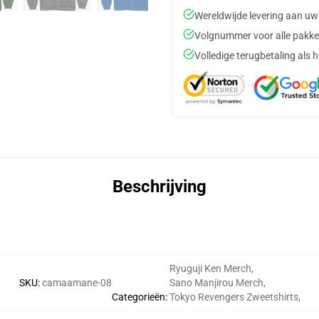
Wereldwijde levering aan uw
Volgnummer voor alle pakke
Volledige terugbetaling als 
Beschrijving
Ryuguji Ken Merch
,
SKU
:
camaamane-08
Sano Manjirou Merch
,
Categorieën
:
Tokyo Revengers Zweetshirts
,