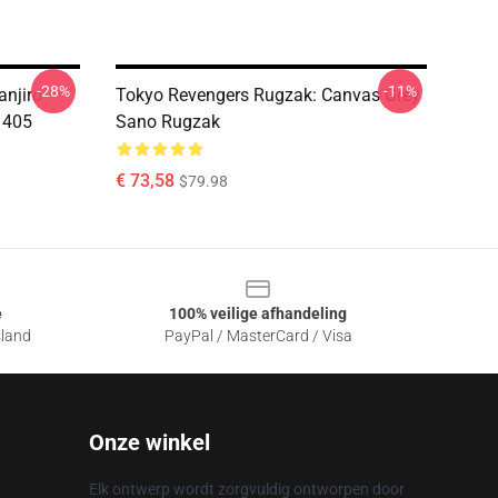
-28%
-11%
njiro
Tokyo Revengers Rugzak: Canvas Grey
1405
Sano Rugzak
€ 73,58
$79.98
e
100% veilige afhandeling
sland
PayPal / MasterCard / Visa
Onze winkel
Elk ontwerp wordt zorgvuldig ontworpen door