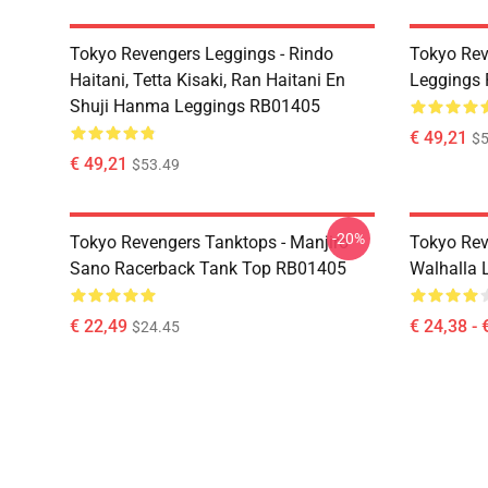
Tokyo Revengers Leggings - Rindo
Tokyo Rev
Haitani, Tetta Kisaki, Ran Haitani En
Leggings
Shuji Hanma Leggings RB01405
€ 49,21
$5
€ 49,21
$53.49
-20%
Tokyo Revengers Tanktops - Manjiro
Tokyo Rev
Sano Racerback Tank Top RB01405
Walhalla L
€ 22,49
€ 24,38 - 
$24.45