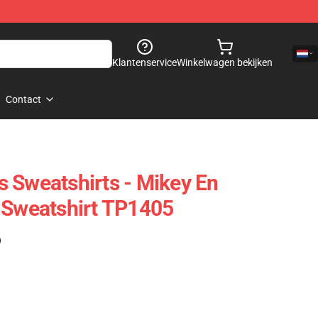
Klantenservice
Winkelwagen bekijken
Contact
 Sweatshirts - Mikey En
 Sweatshirt TP1405
)