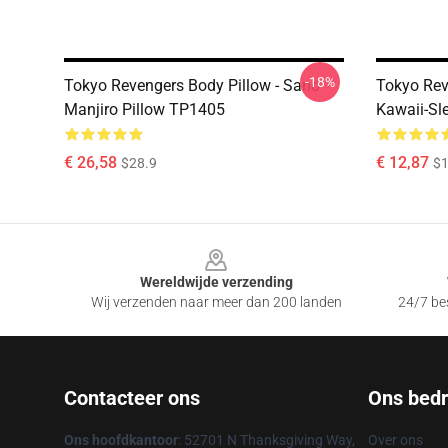
-18%
Tokyo Revengers Body Pillow - Sano
Tokyo Rev
Manjiro Pillow TP1405
Kawaii-Sl
€ 26,58
€ 12,87
$28.9
$1
Footer
Wereldwijde verzending
Wij verzenden naar meer dan 200 landen
24/7 bes
Contacteer ons
Ons bedri
Ons hoofdkantoor
: 52701 N Thanksgiving Way,
Over ons