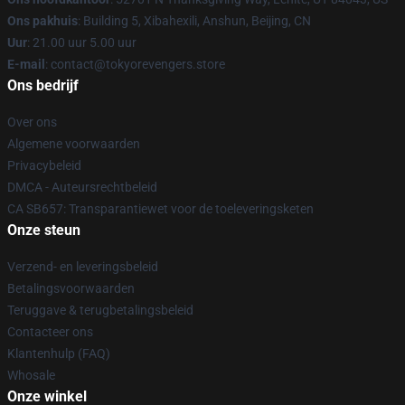
Ons pakhuis
: Building 5, Xibahexili, Anshun, Beijing, CN
Uur
: 21.00 uur 5.00 uur
E-mail
: contact@tokyorevengers.store
Ons bedrijf
Over ons
Algemene voorwaarden
Privacybeleid
DMCA - Auteursrechtbeleid
CA SB657: Transparantiewet voor de toeleveringsketen
Onze steun
Verzend- en leveringsbeleid
Betalingsvoorwaarden
Teruggave & terugbetalingsbeleid
Contacteer ons
Klantenhulp (FAQ)
Whosale
Onze winkel