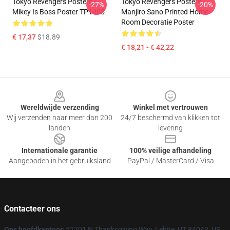
Tokyo Revengers Posters -
Tokyo Revengers Posters -
-27%
-20%
Mikey Is Boss Poster TP1405
Manjiro Sano Printed Home
Room Decoratie Poster
€ 17,37
$18.89
€ 18,21 - € 42,22
Footer
Wereldwijde verzending
Winkel met vertrouwen
Wij verzenden naar meer dan 200
24/7 beschermd van klikken tot
landen
levering
Internationale garantie
100% veilige afhandeling
Aangeboden in het gebruiksland
PayPal / MasterCard / Visa
Contacteer ons
Ons hoofdkantoor
: 52701 N Thanksgiving Way, Lehite, UT 84043, US