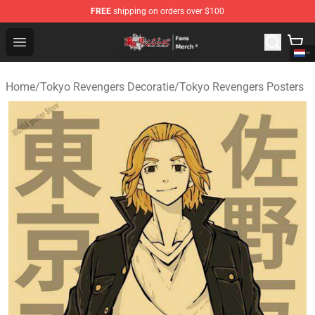
FREE
shipping on orders over $100
Tokyo Revengers Store - Official Tokyo Revengers Merc
Open menu
Home
/
Tokyo Revengers Decoratie
/
Tokyo Revengers Posters