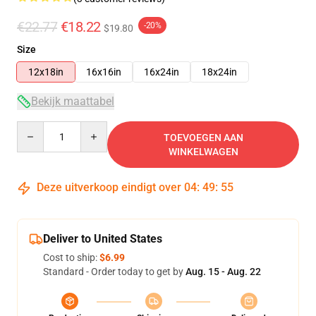
€22.77
€18.22
-20%
$19.80
Size
12x18in
16x16in
16x24in
18x24in
Bekijk maattabel
Quantity
TOEVOEGEN AAN
WINKELWAGEN
Deze uitverkoop eindigt over
04
:
49
:
54
Deliver to United States
Cost to ship:
$6.99
Standard - Order today to get by
Aug. 15 - Aug. 22