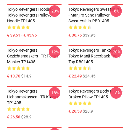
Tokyo Revengers Hoodies -
Tokyo Revengers Sweatshirts
-20%
-6%
Tokyo Revengers Pullover
- Manjiro Sano Pullover
Hoodie TP1405
Sweatershirt RB01405
€ 39,51 - € 45,95
€ 36,75
$39.95
Tokyo Revengers
Tokyo Revengers Tanktops -
-12%
-20%
Gezichtsmaskers - TR Poster
Tokyo Manji Racerback Tank
Masker TP1405
Top RB01405
€ 13,70
$14.9
€ 22,49
$24.45
Tokyo Revengers
Tokyo Revengers Body Pillow -
-18%
-18%
Lichaamskussen - TR Kussen
Draken Pillow TP1405
TP1405
€ 26,58
$28.9
€ 26,58
$28.9