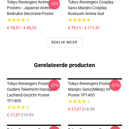
Tokyo Revengers Anime
Tokyo Revengers Cosplay -
-20%
Posters - Japanse Anime
Sano Manjiro Cosplay
Bedrukte Decoratie Poster
Kostuum Anime Suit
€ 18,21 - € 42,22
€ 79,11 - € 111,31
BEKIJK MEER
Gerelateerde producten
Tokyo Revengers Posters -
Tokyo Revengers Posters -
-27%
-27%
Oudere Takemichi Hanagaki
Manjiro Sano(Mikey) VII
Lachend Gezicht Poster
Poster TP1405
TP1405
€ 17,37
$18.89
€ 17,37
$18.89