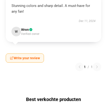
Stunning colors and sharp detail. A must-have for
any fan!
Dec 11, 2024
Wren
W
Verified owner
Write your review
1
/
1
Best verkochte producten