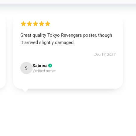
Great quality Tokyo Revengers poster, though
it arrived slightly damaged.
Dec 17, 2024
Sabrina
S
Verified owner