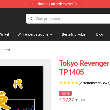
FREE
shipping on orders over $100
rchandise Shop
Winkel
Winkel per categorie
Bestelling volgen
Blog
osters
Tokyo Revengers
TP1405
(2 customer reviews
-27%
€ 17,37
$18.89