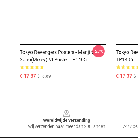
-27%
Tokyo Revengers Posters - Manjiro
Tokyo Rev
Sano(Mikey) VI Poster TP1405
TP1405
€ 17,37
€ 17,37
$18.89
$1
Footer
Wereldwijde verzending
Wij verzenden naar meer dan 200 landen
24/7 bes