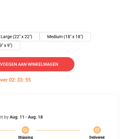
Large (22" x 22")
Medium (18" x 18")
9" x 9")
VOEGEN AAN WINKELWAGEN
over
02
:
33
:
55
et by
Aug. 11 - Aug. 18
Shipping
Delivered