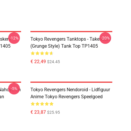
-12%
-20%
kers -
Tokyo Revengers Tanktops - Takemichi
P1405
(Grunge Style) Tank Top TP1405
€ 22,49
$24.45
-5%
Nahoya En
Tokyo Revengers Nendoroid - Lidfiguur
an
Anime Tokyo Revengers Speelgoed
€ 23,87
$25.95