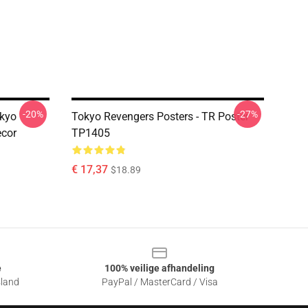
-20%
-27%
okyo
Tokyo Revengers Posters - TR Poster
cor
TP1405
€ 17,37
$18.89
e
100% veilige afhandeling
sland
PayPal / MasterCard / Visa