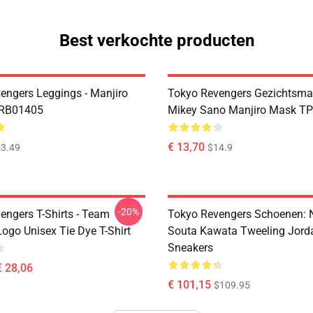
Best verkochte producten
engers Leggings - Manjiro
Tokyo Revengers Gezichtsmas
 RB01405
Mikey Sano Manjiro Mask T
€ 13,70
3.49
$14.9
-20%
engers T-Shirts - Team
Tokyo Revengers Schoenen: 
ogo Unisex Tie Dye T-Shirt
Souta Kawata Tweeling Jord
Sneakers
€ 28,06
€ 101,15
$109.95