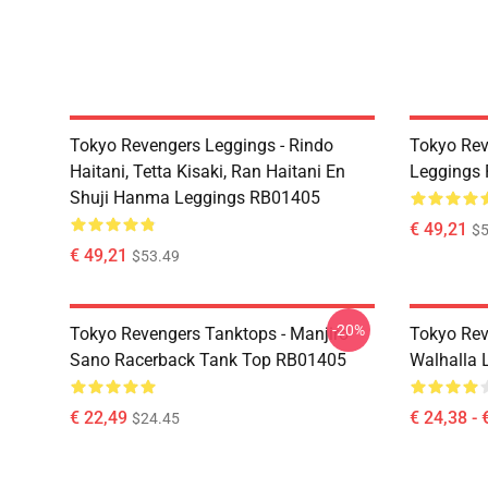
Tokyo Revengers Leggings - Rindo
Tokyo Rev
Haitani, Tetta Kisaki, Ran Haitani En
Leggings
Shuji Hanma Leggings RB01405
€ 49,21
$5
€ 49,21
$53.49
-20%
Tokyo Revengers Tanktops - Manjiro
Tokyo Rev
Sano Racerback Tank Top RB01405
Walhalla L
€ 22,49
€ 24,38 - 
$24.45