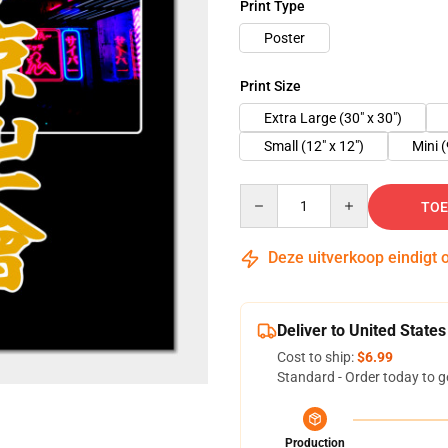
Print Type
Poster
Print Size
Extra Large (30" x 30")
Small (12" x 12")
Mini (
Quantity
TOE
Deze uitverkoop eindigt 
Deliver to United States
Cost to ship:
$6.99
Standard - Order today to g
Production