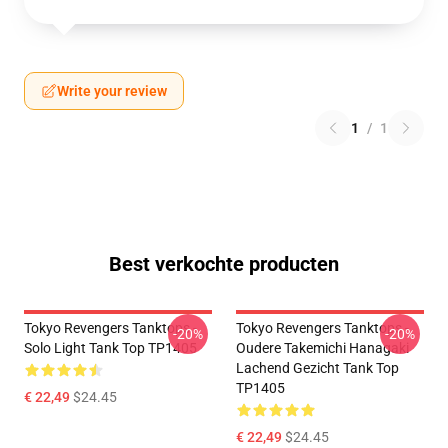
Write your review
1
/
1
Best verkochte producten
Tokyo Revengers Tanktops -
Tokyo Revengers Tanktops -
-20%
-20%
Solo Light Tank Top TP1405
Oudere Takemichi Hanagaki
Lachend Gezicht Tank Top
TP1405
€ 22,49
$24.45
€ 22,49
$24.45