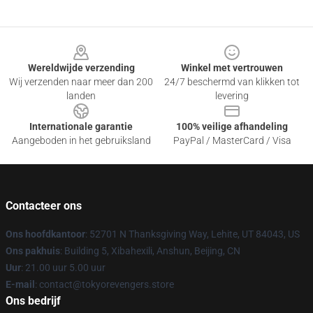
Footer
Wereldwijde verzending
Winkel met vertrouwen
Wij verzenden naar meer dan 200
24/7 beschermd van klikken tot
landen
levering
Internationale garantie
100% veilige afhandeling
Aangeboden in het gebruiksland
PayPal / MasterCard / Visa
Contacteer ons
Ons hoofdkantoor
: 52701 N Thanksgiving Way, Lehite, UT 84043, US
Ons pakhuis
: Building 5, Xibahexili, Anshun, Beijing, CN
Uur
: 21.00 uur 5.00 uur
E-mail
: contact@tokyorevengers.store
Ons bedrijf