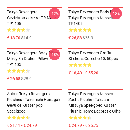
Tokyo Revengers
Tokyo Revengers Body Pillow -
-12%
-18%
Gezichtsmaskers - TR Masker
Tokyo Revengers Kussen
TP1405
TP1405
€ 13,70
$14.9
€ 26,58
$28.9
Tokyo Revengers Body Pillow -
Tokyo Revengers Graffiti
-18%
Mikey En Draken Pillow
Stickers: Collectie 10/50pcs
TP1405
€ 18,40 - € 55,20
€ 26,58
$28.9
Anime Tokyo Revengers
Tokyo Revengers Kussen
Plushies - Takemichi Hanagaki
Zacht Pluche - Takashi
Gevulde Kussenpop
Mitsuya Speelgoed Kussen
Speelgoed
Plushie Home Decoratie Gifts
€ 21,11 - € 24,79
€ 24,79 - € 36,75