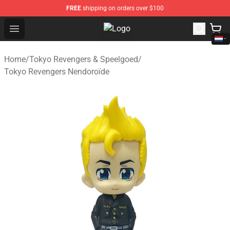
FREE
shipping on orders over $100
Open menu
Tokyo Revengers Store - Official 
Home
/
Tokyo Revengers & Speelgoed
/
Tokyo Revengers Nendoroïde