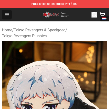
FREE
shipping on orders over $100
Tokyo Revengers Store - Official Tokyo Revengers Merc
Open menu
Home
/
Tokyo Revengers & Speelgoed
/
Tokyo Revengers Plushies