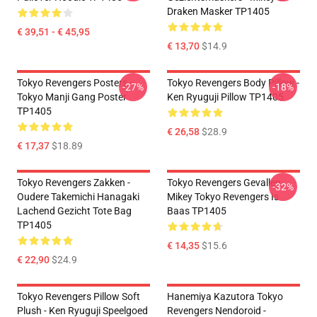
Draken Masker TP1405
€ 39,51 - € 45,95
€ 13,70
$14.9
Tokyo Revengers Posters -
Tokyo Revengers Body Pillow -
-27%
-18%
Tokyo Manji Gang Poster
Ken Ryuguji Pillow TP1405
TP1405
€ 26,58
$28.9
€ 17,37
$18.89
Tokyo Revengers Zakken -
Tokyo Revengers Gevallen
-32%
Oudere Takemichi Hanagaki
Mikey Tokyo Revengers Is
Lachend Gezicht Tote Bag
Baas TP1405
TP1405
€ 14,35
$15.6
€ 22,90
$24.9
Tokyo Revengers Pillow Soft
Hanemiya Kazutora Tokyo
Plush - Ken Ryuguji Speelgoed
Revengers Nendoroid -