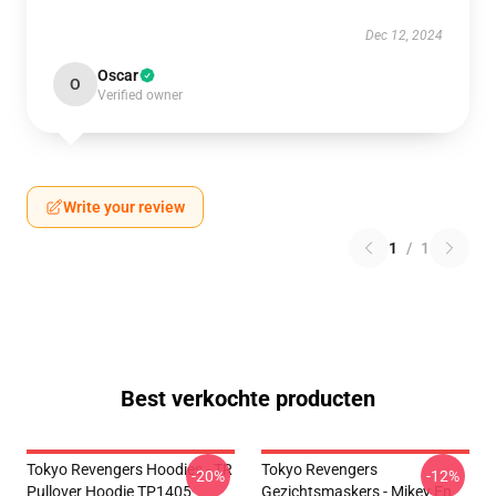
Dec 12, 2024
Oscar
O
Verified owner
Write your review
1
/
1
Best verkochte producten
Tokyo Revengers Hoodies - TR
Tokyo Revengers
-20%
-12%
Pullover Hoodie TP1405
Gezichtsmaskers - Mikey En