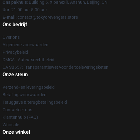
Ons pakhuis
: Building 5, Xibahexili, Anshun, Beijing, CN
Uur
: 21.00 uur 5.00 uur
E-mail
: contact@tokyorevengers.store
Ons bedrijf
Over ons
Algemene voorwaarden
Privacybeleid
DMCA - Auteursrechtbeleid
CA SB657: Transparantiewet voor de toeleveringsketen
Onze steun
Verzend- en leveringsbeleid
Betalingsvoorwaarden
Teruggave & terugbetalingsbeleid
Contacteer ons
Klantenhulp (FAQ)
Whosale
Onze winkel