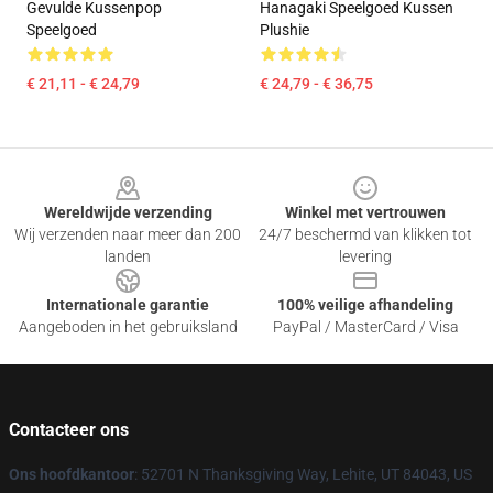
Gevulde Kussenpop
Hanagaki Speelgoed Kussen
Speelgoed
Plushie
€ 21,11 - € 24,79
€ 24,79 - € 36,75
Footer
Wereldwijde verzending
Winkel met vertrouwen
Wij verzenden naar meer dan 200
24/7 beschermd van klikken tot
landen
levering
Internationale garantie
100% veilige afhandeling
Aangeboden in het gebruiksland
PayPal / MasterCard / Visa
Contacteer ons
Ons hoofdkantoor
: 52701 N Thanksgiving Way, Lehite, UT 84043, US