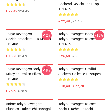
Lachend Gezicht Tank Top
TP1405
€ 22,49
$24.45
€ 22,49
$24.45
Tokyo Revengers
Tokyo Revengers Body Pillow -
-12%
-18%
Gezichtsmaskers - TR Masker
Tokyo Revengers Kussen
TP1405
TP1405
€ 13,70
$14.9
€ 26,58
$28.9
Tokyo Revengers Body Pillow -
Tokyo Revengers Graffiti
-18%
Mikey En Draken Pillow
Stickers: Collectie 10/50pcs
TP1405
€ 18,40 - € 55,20
€ 26,58
$28.9
Anime Tokyo Revengers
Tokyo Revengers Kussen
Plushies - Takemichi Hanagaki
Zacht Pluche - Takashi