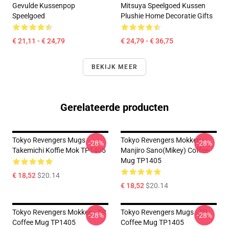
Gevulde Kussenpop
Mitsuya Speelgoed Kussen
Speelgoed
Plushie Home Decoratie Gifts
€ 21,11 - € 24,79
€ 24,79 - € 36,75
BEKIJK MEER
Gerelateerde producten
Tokyo Revengers Mugs -
Tokyo Revengers Mokken -
-28%
-28%
Takemichi Koffie Mok TP1405
Manjiro Sano(Mikey) Coffee
Mug TP1405
€ 18,52
$20.14
€ 18,52
$20.14
Tokyo Revengers Mokken - TR
Tokyo Revengers Mugs - TR
-28%
-28%
Coffee Mug TP1405
Coffee Mug TP1405