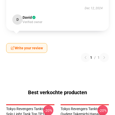
Dec 12, 2024
David
D
Verified owner
Write your review
1
/
1
Best verkochte producten
Tokyo Revengers Tanktops -
Tokyo Revengers Tanktops -
-20%
-20%
Solo Light Tank Top TP1405
Oudere Takemichi Hanagaki