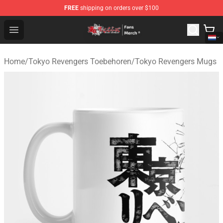
FREE
shipping on orders over $100
Tokyo Revengers Store - Official Tokyo Revengers Merc
Open menu
Home
/
Tokyo Revengers Toebehoren
/
Tokyo Revengers Mugs