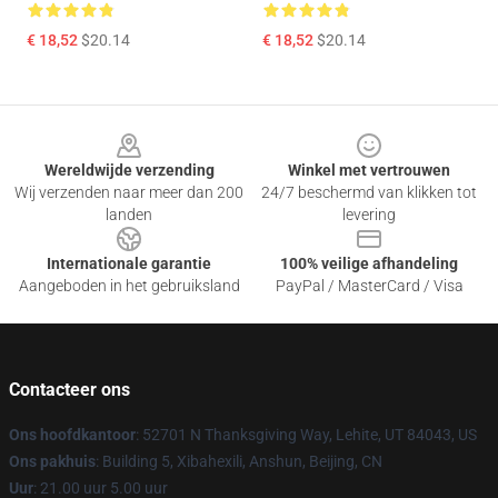
€ 18,52
$20.14
€ 18,52
$20.14
Footer
Wereldwijde verzending
Winkel met vertrouwen
Wij verzenden naar meer dan 200
24/7 beschermd van klikken tot
landen
levering
Internationale garantie
100% veilige afhandeling
Aangeboden in het gebruiksland
PayPal / MasterCard / Visa
Contacteer ons
Ons hoofdkantoor
: 52701 N Thanksgiving Way, Lehite, UT 84043, US
Ons pakhuis
: Building 5, Xibahexili, Anshun, Beijing, CN
Uur
: 21.00 uur 5.00 uur