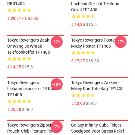
RB01405
Lachend Gezicht Telefoon
Geval TP1405
€ 39,51 - € 45,95
€ 14,35
$15.6
Tokyo Revengers Zaak
Tokyo Revengers Posters -
-32%
-27%
Ontvang Je Wraak
Mikey Poster TP1405
Telefoonkoffer TP1405
€ 17,37
$18.89
€ 14,35
$15.6
Tokyo Revengers
Tokyo Revengers Zakken -
-18%
Lichaamskussen - TR Kussen
Mikey Kun Tote Bag TP1405
TP1405
€ 22,90
$24.9
€ 26,58
$28.9
Tokyo Revengers Zipper
Galaxy Infinity Cube Fidget
-7%
Pouch: Chibi Feature Tokyo
Speelgoed Voor Stress Relief