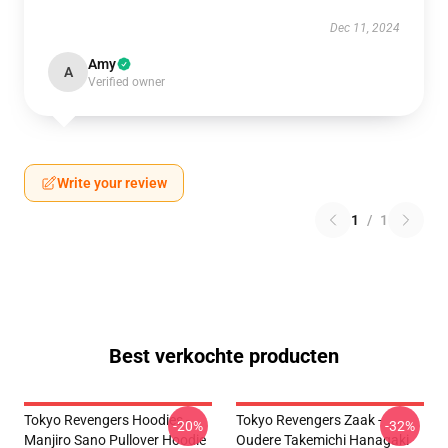
Dec 11, 2024
Amy
A
Verified owner
Write your review
1
/
1
Best verkochte producten
Tokyo Revengers Hoodies -
Tokyo Revengers Zaak -
-20%
-32%
Manjiro Sano Pullover Hoodie
Oudere Takemichi Hanagaki