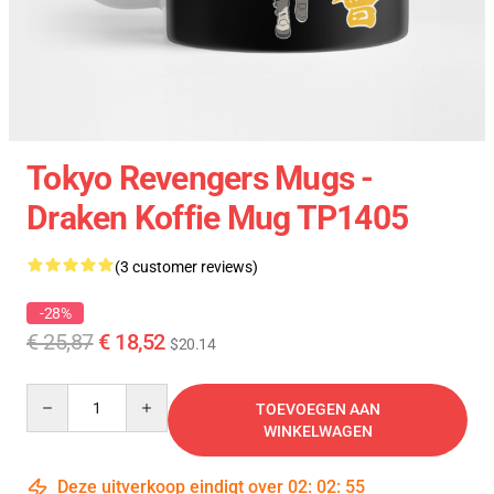
Tokyo Revengers Mugs -
Draken Koffie Mug TP1405
(3 customer reviews)
-28%
€ 25,87
€ 18,52
$20.14
Quantity
TOEVOEGEN AAN
WINKELWAGEN
Deze uitverkoop eindigt over
02
:
02
:
55