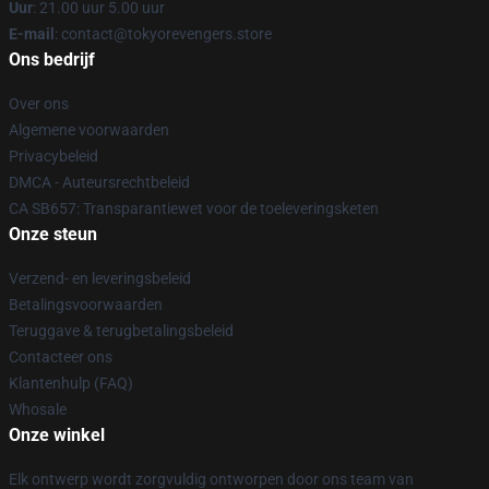
Uur
: 21.00 uur 5.00 uur
E-mail
: contact@tokyorevengers.store
Ons bedrijf
Over ons
Algemene voorwaarden
Privacybeleid
DMCA - Auteursrechtbeleid
CA SB657: Transparantiewet voor de toeleveringsketen
Onze steun
Verzend- en leveringsbeleid
Betalingsvoorwaarden
Teruggave & terugbetalingsbeleid
Contacteer ons
Klantenhulp (FAQ)
Whosale
Onze winkel
Elk ontwerp wordt zorgvuldig ontworpen door ons team van