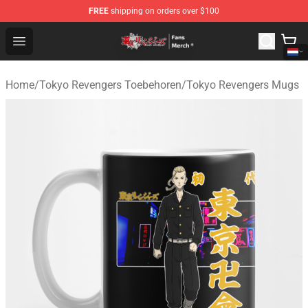
FREE
shipping on orders over $100
Tokyo Revengers Store - Official Tokyo Revengers Merc
Open menu
Home
/
Tokyo Revengers Toebehoren
/
Tokyo Revengers Mugs