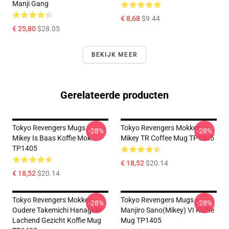
Manji Gang
€ 8,68
$9.44
€ 25,80
$28.05
BEKIJK MEER
Gerelateerde producten
Tokyo Revengers Mugs -
Tokyo Revengers Mokken -
-28%
-28%
Mikey Is Baas Koffie Mok
Mikey TR Coffee Mug TP1405
TP1405
€ 18,52
$20.14
€ 18,52
$20.14
Tokyo Revengers Mokken -
Tokyo Revengers Mugs -
-28%
-28%
Oudere Takemichi Hanagaki
Manjiro Sano(Mikey) VI Koffie
Lachend Gezicht Koffie Mug
Mug TP1405