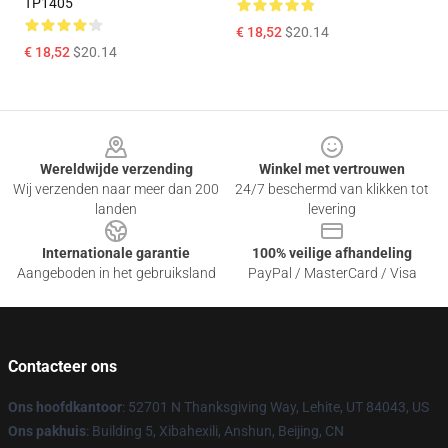
TP1405
€ 18,52
$20.14
€ 18,52
$20.14
Footer
Wereldwijde verzending
Winkel met vertrouwen
Wij verzenden naar meer dan 200
24/7 beschermd van klikken tot
landen
levering
Internationale garantie
100% veilige afhandeling
Aangeboden in het gebruiksland
PayPal / MasterCard / Visa
Contacteer ons
Ons hoofdkantoor
: 52701 N Thanksgiving Way, Lehite, UT 84043, US
Ons pakhuis
: Building 5, Xibahexili, Anshun, Beijing, CN