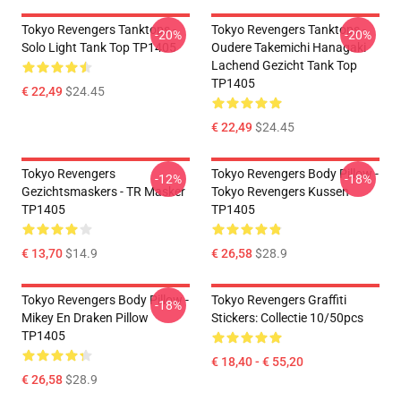
Tokyo Revengers Tanktops -
Tokyo Revengers Tanktops -
-20%
-20%
Solo Light Tank Top TP1405
Oudere Takemichi Hanagaki
Lachend Gezicht Tank Top
TP1405
€ 22,49
$24.45
€ 22,49
$24.45
Tokyo Revengers
Tokyo Revengers Body Pillow -
-12%
-18%
Gezichtsmaskers - TR Masker
Tokyo Revengers Kussen
TP1405
TP1405
€ 13,70
$14.9
€ 26,58
$28.9
Tokyo Revengers Body Pillow -
Tokyo Revengers Graffiti
-18%
Mikey En Draken Pillow
Stickers: Collectie 10/50pcs
TP1405
€ 18,40 - € 55,20
€ 26,58
$28.9