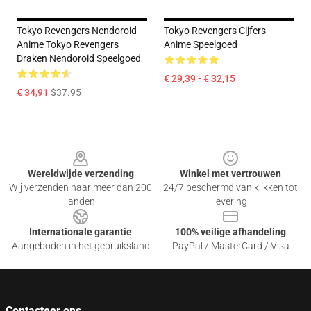
Tokyo Revengers Nendoroid -
Tokyo Revengers Cijfers -
Anime Tokyo Revengers
Anime Speelgoed
Draken Nendoroid Speelgoed
€ 29,39 - € 32,15
€ 34,91
$37.95
Footer
Wereldwijde verzending
Winkel met vertrouwen
Wij verzenden naar meer dan 200
24/7 beschermd van klikken tot
landen
levering
Internationale garantie
100% veilige afhandeling
Aangeboden in het gebruiksland
PayPal / MasterCard / Visa
Contacteer ons