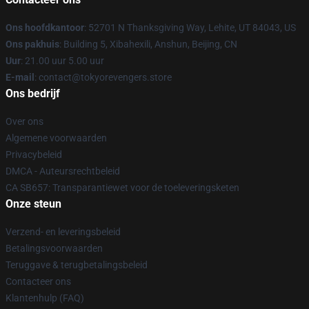
Ons hoofdkantoor
: 52701 N Thanksgiving Way, Lehite, UT 84043, US
Ons pakhuis
: Building 5, Xibahexili, Anshun, Beijing, CN
Uur
: 21.00 uur 5.00 uur
E-mail
: contact@tokyorevengers.store
Ons bedrijf
Over ons
Algemene voorwaarden
Privacybeleid
DMCA - Auteursrechtbeleid
CA SB657: Transparantiewet voor de toeleveringsketen
Onze steun
Verzend- en leveringsbeleid
Betalingsvoorwaarden
Teruggave & terugbetalingsbeleid
Contacteer ons
Klantenhulp (FAQ)