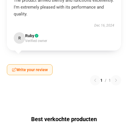
The product arrived swiftly and functions excellently.
I’m extremely pleased with its performance and
quality.
Dec 16, 2024
Ruby
R
Verified owner
Write your review
1
/
1
Best verkochte producten