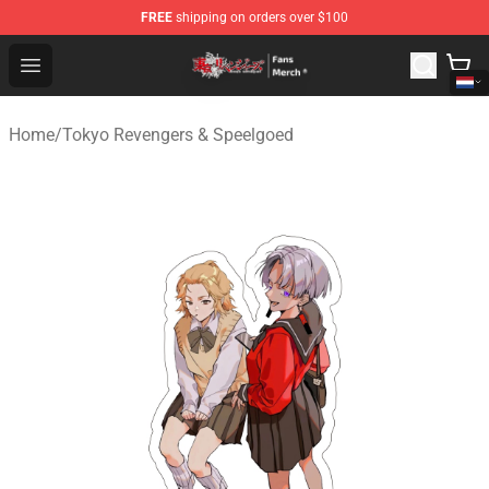
FREE
shipping on orders over $100
Tokyo Revengers Store - Official Tokyo Revengers Merc
Open menu
Home
/
Tokyo Revengers & Speelgoed