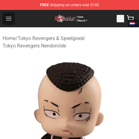
FREE
shipping on orders over $100
Tokyo Revengers Store - Official Tokyo Revengers Merc
Open menu
Home
/
Tokyo Revengers & Speelgoed
/
Tokyo Revengers Nendoroïde