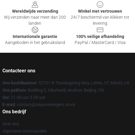
Wereldwijde verzending
Winkel met vertrouwen
Wij verzenden naar meer dan 200
24/7 beschermd van klikken tot
landen
levering
Internationale garantie
100% veilige afhandeling
Aangeboden in het gebruiksland
PayPal / MasterCard / Visa
Contacteer ons
Ons hoofdkantoor
: 52701 N Thanksgiving Way, Lehite, UT 84043, US
Ons pakhuis
: Building 5, Xibahexili, Anshun, Beijing, CN
Uur
: 21.00 uur 5.00 uur
E-mail
: contact@tokyorevengers.store
Ons bedrijf
Over ons
Algemene voorwaarden