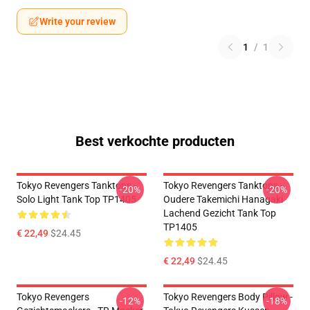
Write your review
1
/
1
Best verkochte producten
Tokyo Revengers Tanktops -
Tokyo Revengers Tanktops -
-20%
-20%
Solo Light Tank Top TP1405
Oudere Takemichi Hanagaki
Lachend Gezicht Tank Top
TP1405
€ 22,49
$24.45
€ 22,49
$24.45
Tokyo Revengers
Tokyo Revengers Body Pillow -
-12%
-18%