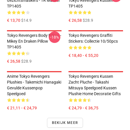
Gezichtsmaskers - TR Masker
Tokyo Revengers Kussen
TP1405
TP1405
€ 13,70
$14.9
€ 26,58
$28.9
Tokyo Revengers Body Pillow -
Tokyo Revengers Graffiti
-18%
Mikey En Draken Pillow
Stickers: Collectie 10/50pcs
TP1405
€ 18,40 - € 55,20
€ 26,58
$28.9
Anime Tokyo Revengers
Tokyo Revengers Kussen
Plushies - Takemichi Hanagaki
Zacht Pluche - Takashi
Gevulde Kussenpop
Mitsuya Speelgoed Kussen
Speelgoed
Plushie Home Decoratie Gifts
€ 21,11 - € 24,79
€ 24,79 - € 36,75
BEKIJK MEER