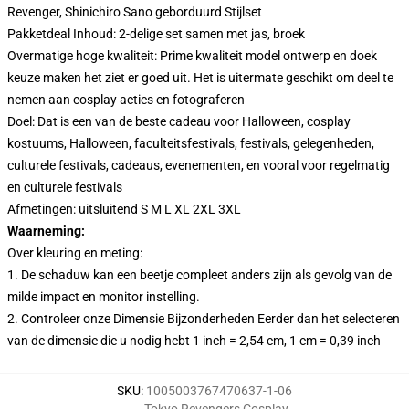
Revenger, Shinichiro Sano geborduurd Stijlset
Pakketdeal Inhoud: 2-delige set samen met jas, broek
Overmatige hoge kwaliteit: Prime kwaliteit model ontwerp en doek
keuze maken het ziet er goed uit. Het is uitermate geschikt om deel te
nemen aan cosplay acties en fotograferen
Doel: Dat is een van de beste cadeau voor Halloween, cosplay
kostuums, Halloween, faculteitsfestivals, festivals, gelegenheden,
culturele festivals, cadeaus, evenementen, en vooral voor regelmatig
en culturele festivals
Afmetingen: uitsluitend S M L XL 2XL 3XL
Waarneming:
Over kleuring en meting:
1. De schaduw kan een beetje compleet anders zijn als gevolg van de
milde impact en monitor instelling.
2. Controleer onze Dimensie Bijzonderheden Eerder dan het selecteren
van de dimensie die u nodig hebt 1 inch = 2,54 cm, 1 cm = 0,39 inch
SKU
:
1005003767470637-1-06
Tokyo Revengers Cosplay
,