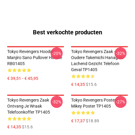
Best verkochte producten
Tokyo Revengers Hoodies -
Tokyo Revengers Zaak -
-20%
-32%
Manjiro Sano Pullover Hoodie
Oudere Takemichi Hanagaki
RB01405
Lachend Gezicht Telefoon
Geval TP1405
€ 39,51 - € 45,95
€ 14,35
$15.6
Tokyo Revengers Zaak
Tokyo Revengers Posters -
-32%
-27%
Ontvang Je Wraak
Mikey Poster TP1405
Telefoonkoffer TP1405
€ 17,37
$18.89
€ 14,35
$15.6