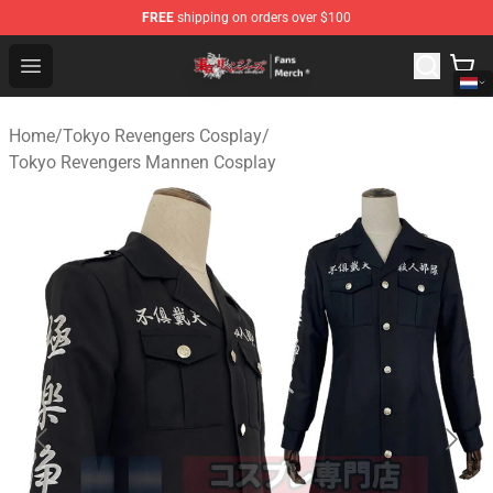
FREE
shipping on orders over $100
Tokyo Revengers Store - Official Tokyo Revengers Merc
Open menu
Home
/
Tokyo Revengers Cosplay
/
Tokyo Revengers Mannen Cosplay