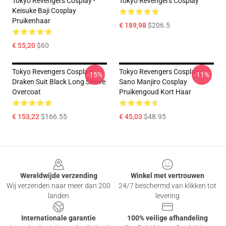
Tokyo Revengers Cosplay -
Tokyo Revengers Cosplay
Keisuke Baji Cosplay
Pruikenhaar
€ 189,98
$206.5
€ 55,20
$60
Tokyo Revengers Cosplay:
Tokyo Revengers Cosplay -
-15%
-11%
Draken Suit Black Long Sleeve
Sano Manjiro Cosplay
Overcoat
Pruikengoud Kort Haar
€ 153,22
$166.55
€ 45,03
$48.95
Footer
Wereldwijde verzending
Winkel met vertrouwen
Wij verzenden naar meer dan 200
24/7 beschermd van klikken tot
landen
levering
Internationale garantie
100% veilige afhandeling