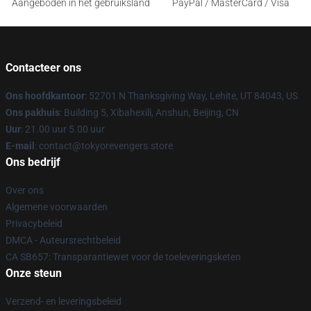
Aangeboden in het gebruiksland
PayPal / MasterCard / Visa
Contacteer ons
Ons hoofdkantoor
: 52701 N Thanksgiving Way, Lehite, UT 84043, US
Ons pakhuis
: Building 5, Xibahexili, Anshun, Beijing, CN
Uur
: 21.00 uur 5.00 uur
E-mail
: contact@tokyorevengers.store
Ons bedrijf
Over ons
Algemene voorwaarden
Privacybeleid
DMCA - Auteursrechtbeleid
CA SB657: Transparantiewet voor de toeleveringsketen
Onze steun
Verzend- en leveringsbeleid