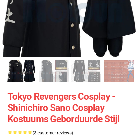
Tokyo Revengers Cosplay -
Shinichiro Sano Cosplay
Kostuums Geborduurde Stijl
(3 customer reviews)