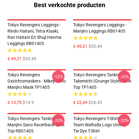
Best verkochte producten
Tokyo Revengers Leggings -
Tokyo Revengers Leggings -
Rindo Haitani, Tetta Kisaki,
Manjiro Leggings RB01405
Ran Haitani En Shuji Hanma
Leggings RB01405
€ 49,21
$53.49
€ 49,21
$53.49
Tokyo Revengers
Tokyo Revengers Tanktops -
-12%
-20%
Gezichtsmaskers - Mikey Sano
Takemichi (Grunge Style) Tank
Manjiro Mask TP1405
Top TP1405
€ 13,70
$14.9
€ 22,49
$24.45
Tokyo Revengers Tanktops -
Tokyo Revengers T-Shirts -
-20%
-20%
Manjiro Sano Racerback Tank
Team Walhalla Logo Unisex
Top RB01405
Tie Dye T-Shirt