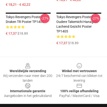
€ 18,21 - € 42,22
Tokyo Revengers Posters -
Tokyo Revengers Posters -
-27%
-27%
Draken TR Poster TP1405
Oudere Takemichi Hanagaki
Lachend Gezicht Poster
TP1405
€ 17,37
$18.89
€ 17,37
$18.89
Footer
Wereldwijde verzending
Winkel met vertrouwen
Wij verzenden naar meer dan 200
24/7 beschermd van klikken tot
landen
levering
Internationale garantie
100% veilige afhandeling
Aangeboden in het gebruiksland
PayPal / MasterCard / Visa