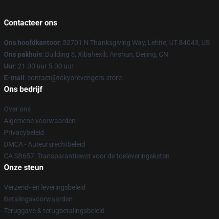
Contacteer ons
Ons hoofdkantoor
: 52701 N Thanksgiving Way, Lehite, UT 84043, US
Ons pakhuis
: Building 5, Xibahexili, Anshun, Beijing, CN
Uur
: 21.00 uur 5.00 uur
E-mail
: contact@tokyorevengers.store
Ons bedrijf
Over ons
Algemene voorwaarden
Privacybeleid
DMCA - Auteursrechtbeleid
CA SB657: Transparantiewet voor de toeleveringsketen
Onze steun
Verzend- en leveringsbeleid
Betalingsvoorwaarden
Teruggave & terugbetalingsbeleid