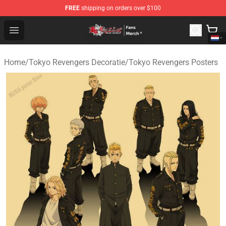
FREE
shipping on orders over $100
Tokyo Revengers Store - Official Tokyo Revengers Merc
Open menu
Home
/
Tokyo Revengers Decoratie
/
Tokyo Revengers Posters