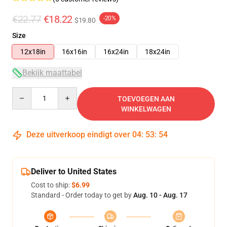
€22.77
€18.22
-20%
$19.80
Size
12x18in
16x16in
16x24in
18x24in
Bekijk maattabel
Quantity
TOEVOEGEN AAN
WINKELWAGEN
Deze uitverkoop eindigt over
04
:
53
:
53
Deliver to United States
Cost to ship:
$6.99
Standard - Order today to get by
Aug. 10 - Aug. 17