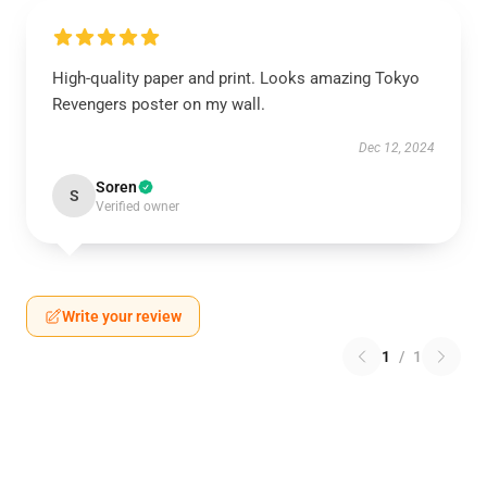
High-quality paper and print. Looks amazing Tokyo
Revengers poster on my wall.
Dec 12, 2024
Soren
S
Verified owner
Write your review
1
/
1