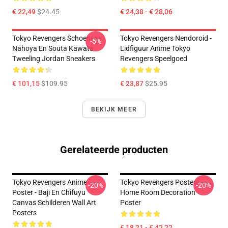
€ 22,49
$24.45
€ 24,38 - € 28,06
Tokyo Revengers Schoenen:
Tokyo Revengers Nendoroid -
-5%
Nahoya En Souta Kawata
Lidfiguur Anime Tokyo
Tweeling Jordan Sneakers
Revengers Speelgoed
€ 101,15
$109.95
€ 23,87
$25.95
BEKIJK MEER
Gerelateerde producten
Tokyo Revengers Anime
Tokyo Revengers Posters -
-20%
-20%
Poster - Baji En Chifuyu
Home Room Decoration
Canvas Schilderen Wall Art
Poster
Posters
€ 18,21 - € 42,22