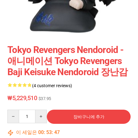
Tokyo Revengers Nendoroid -
애니메이션 Tokyo Revengers
Baji Keisuke Nendoroid 장난감
(4 customer reviews)
₩5,229,510
$37.95
Quantity
장바구니에 추가
이 세일은
00
:
53
:
46