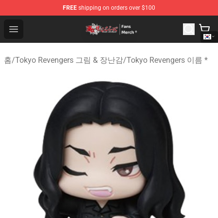
FREE
shipping on orders over $100
Tokyo Revengers Store - Official Tokyo Revengers Merc
Open menu
홈
/
Tokyo Revengers 그림 & 장난감
/
Tokyo Revengers 이름 *