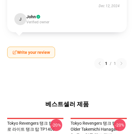
Dec 12, 2024
John
J
Verified owner
Write your review
1
/
1
베스트셀러 제품
Tokyo Revengers 탱크 탑 - 솔
Tokyo Revengers 탱크 탑 -
-20%
-20%
로 라이트 탱크 탑 TP1405
Older Takemichi Hanagaki