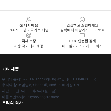
Footer
전 세계 배송
안심하고 쇼핑하세요
200개 이상의 국가로 배송
클릭에서 배송까지 24/7 보호
국제 보증
100% 안전한 결제
사용 국가에서 제공
페이팔 / 마스터카드 / 비자
기타 제품
우리의 본사
: 52701 N Thanksgiving Way, 레이, UT 84043, 미국
우리의 창고
: 빌딩 5, Xibahexili, Anshun, 베이징, CN
시간 :
: 오전 9시 ~ 오후 5시 (월 ~ 금)
이름 *
: 연락처@tokyorevengers.store
우리의 회사