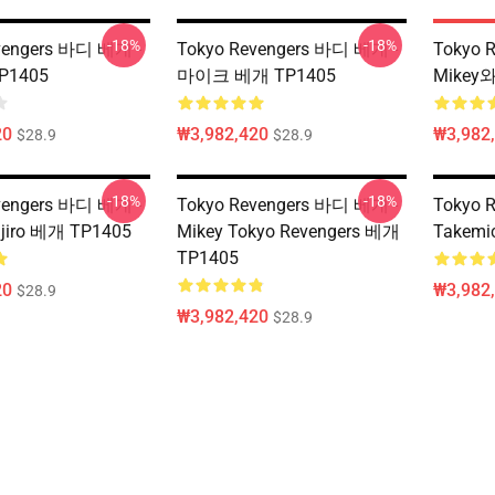
-18%
-18%
vengers 바디 베개 -
Tokyo Revengers 바디 베개 -
Tokyo 
P1405
마이크 베개 TP1405
Mikey와
20
₩3,982,420
₩3,982
$28.9
$28.9
-18%
-18%
vengers 바디 베개 -
Tokyo Revengers 바디 베개 -
Tokyo 
jiro 베개 TP1405
Mikey Tokyo Revengers 베개
Takemi
TP1405
20
₩3,982
$28.9
₩3,982,420
$28.9