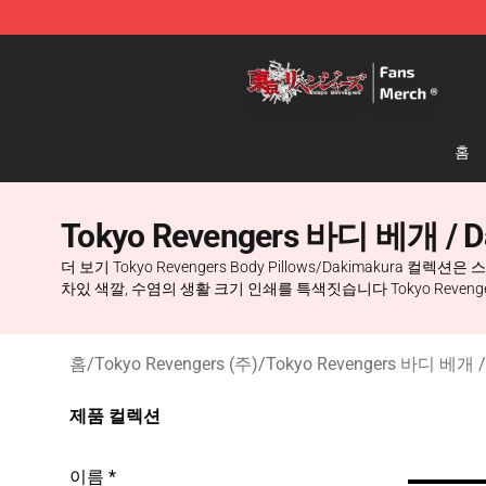
Tokyo Revengers Store - Official Tokyo Revengers Me
홈
Tokyo Revengers 바디 베개 / D
더 보기 Tokyo Revengers Body Pillows/Dakim
차있 색깔, 수염의 생활 크기 인쇄를 특색짓습니다 Tokyo Reve
홈
/
Tokyo Revengers (주)
/
Tokyo Revengers 바디 베개 /
제품 컬렉션
이름 *