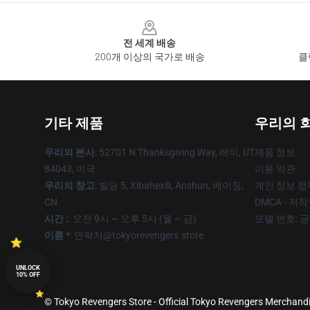
Footer
전 세계 배송
200개 이상의 국가로 배송
클
기타 제품
우리의 
우리의 본사
: 52701 N Thanksgiving Way, 레이, UT
제품 정보
84043, 미국
이용 약관
우리의 창고
: 빌딩 5, Xibahexili, Anshun, 베이징,
개인 정보 정
CN
DMCA - 저
시간 :
: 오전 9시 ~ 오후 5시 (월 ~ 금)
모델 번호: 
이름 *
: 연락처@tokyorevengers.store
UNLOCK
10% OFF
© Tokyo Revengers Store - Official Tokyo Revengers Merchandi