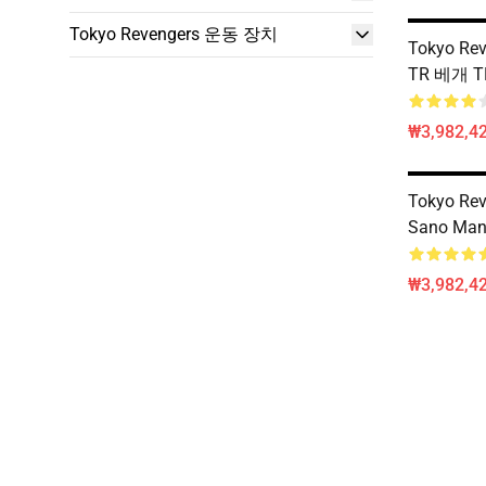
Tokyo Revengers 운동 장치
Tokyo Re
TR 베개 T
₩3,982,4
Tokyo Re
Sano Man
₩3,982,4