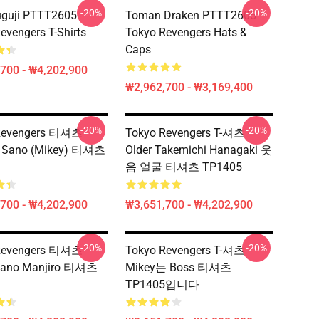
-20%
-20%
uguji PTTT2605
Toman Draken PTTT2605
evengers T-Shirts
Tokyo Revengers Hats &
Caps
700 - ₩4,202,900
₩2,962,700 - ₩3,169,400
-20%
-20%
Revengers 티셔츠 -
Tokyo Revengers T-셔츠 -
o Sano (Mikey) 티셔츠
Older Takemichi Hanagaki 웃
음 얼굴 티셔츠 TP1405
700 - ₩4,202,900
₩3,651,700 - ₩4,202,900
-20%
-20%
Revengers 티셔츠 -
Tokyo Revengers T-셔츠 -
Sano Manjiro 티셔츠
Mikey는 Boss 티셔츠
TP1405입니다