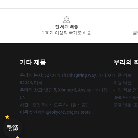
Footer
전 세계 배송
200개 이상의 국가로 배송
클
기타 제품
우리의 
우리의 본사
: 52701 N Thanksgiving Way, 레이, UT
제품 정보
84043, 미국
이용 약관
우리의 창고
: 빌딩 5, Xibahexili, Anshun, 베이징,
개인 정보 정
CN
DMCA - 저
시간 :
: 오전 9시 ~ 오후 5시 (월 ~ 금)
모델 번호: 
이름 *
: 연락처@tokyorevengers.store
UNLOCK
10% OFF