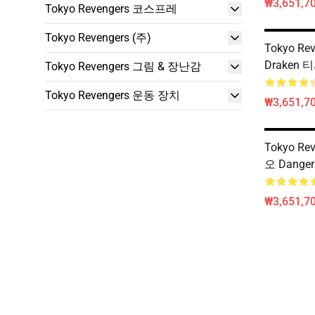
₩3,651,70
Tokyo Revengers 코스프레
Tokyo Revengers (주)
Tokyo Re
Draken 
Tokyo Revengers 그림 & 장난감
Tokyo Revengers 운동 장치
₩3,651,70
Tokyo Re
오 Dange
₩3,651,70