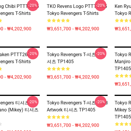
-20%
-20%
ng Chibi PTTT2605
TKO Revens Logo PTTT2605
Ken Ry
engers T-Shirts
Tokyo Revengers T-Shirts
Tokyo R
0 - ₩4,202,900
₩3,651,700 - ₩4,202,900
₩3,651,
-20%
-20%
aken PTTT2605
Tokyo Revengers T-셔츠 - 티
Tokyo 
engers T-Shirts
셔츠 TP1405
Manjir
TP1405
0 - ₩4,202,900
₩3,651,700 - ₩4,202,900
₩3,651,
-20%
-20%
vengers 티셔츠 -
Tokyo Revengers T-셔츠 - Rad
Tokyo 
Sano (Mikey) 티셔츠
Artwork 티셔츠 TP1405
Mikey 
TP1405
₩3,651,700 - ₩4,202,900