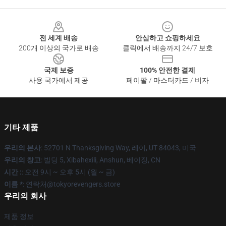
Footer
전 세계 배송
안심하고 쇼핑하세요
200개 이상의 국가로 배송
클릭에서 배송까지 24/7 보호
국제 보증
100% 안전한 결제
사용 국가에서 제공
페이팔 / 마스터카드 / 비자
기타 제품
우리의 본사
: 52701 N Thanksgiving Way, 레이, UT 84043, 미국
우리의 창고
: 빌딩 5, Xibahexili, Anshun, 베이징, CN
시간 :
: 오전 9시 ~ 오후 5시 (월 ~ 금)
이름 *
: 연락처@tokyorevengers.store
우리의 회사
제품 정보