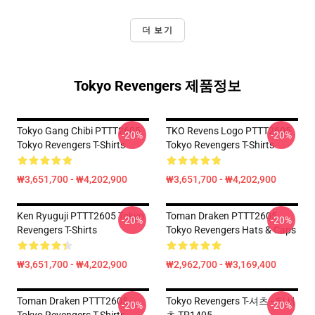
더 보기
Tokyo Revengers 제품정보
Tokyo Gang Chibi PTTT2605
TKO Revens Logo PTTT2605
-20%
-20%
Tokyo Revengers T-Shirts
Tokyo Revengers T-Shirts
₩3,651,700 - ₩4,202,900
₩3,651,700 - ₩4,202,900
Ken Ryuguji PTTT2605 Tokyo
Toman Draken PTTT2605
-20%
-20%
Revengers T-Shirts
Tokyo Revengers Hats & Caps
₩3,651,700 - ₩4,202,900
₩2,962,700 - ₩3,169,400
Toman Draken PTTT2605
Tokyo Revengers T-셔츠 - 티셔
-20%
-20%