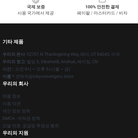
국제 보증
100% 안전한 결제
사용 국가에서 제공
페이팔 / 마스터카드 / 비자
기타 제품
우리의 본사
: 52701 N Thanksgiving Way, 레이, UT 84043, 미국
우리의 창고
: 빌딩 5, Xibahexili, Anshun, 베이징, CN
시간 :
: 오전 9시 ~ 오후 5시 (월 ~ 금)
이름 *
: 연락처@tokyorevengers.store
우리의 회사
제품 정보
이용 약관
개인 정보 정책
DMCA - 저작권 정책
모델 번호: 공급망 투명성 행위
우리의 지원