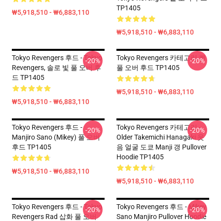
TP1405
₩5,918,510 - ₩6,883,110
₩5,918,510 - ₩6,883,110
Tokyo Revengers 후드 - Tokyo
Tokyo Revengers 카테고리 켄
-20%
-20%
Revengers, 솔로 빛 풀 오버 후
풀 오버 후드 TP1405
드 TP1405
₩5,918,510 - ₩6,883,110
₩5,918,510 - ₩6,883,110
Tokyo Revengers 후드 -
Tokyo Revengers 카테고리 -
-20%
-20%
Manjiro Sano (Mikey) 풀 오버
Older Takemichi Hanagaki 웃
후드 TP1405
음 얼굴 도쿄 Manji 갱 Pullover
Hoodie TP1405
₩5,918,510 - ₩6,883,110
₩5,918,510 - ₩6,883,110
Tokyo Revengers 후드 - Tokyo
Tokyo Revengers 후드 - Mikey
-20%
-20%
Revengers Rad 삽화 풀 오버
Sano Manjiro Pullover Hoodie