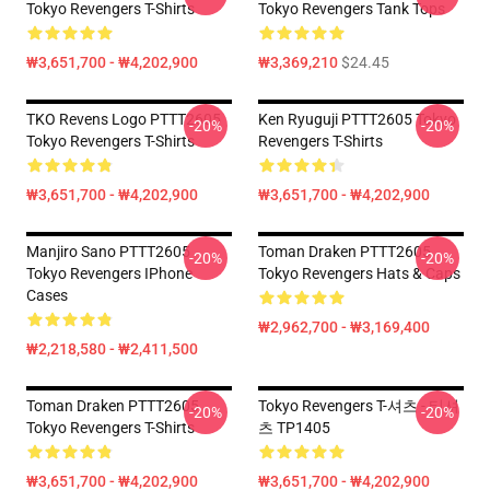
Tokyo Revengers T-Shirts
Tokyo Revengers Tank Tops
₩3,651,700 - ₩4,202,900
₩3,369,210
$24.45
TKO Revens Logo PTTT2605
Ken Ryuguji PTTT2605 Tokyo
-20%
-20%
Tokyo Revengers T-Shirts
Revengers T-Shirts
₩3,651,700 - ₩4,202,900
₩3,651,700 - ₩4,202,900
Manjiro Sano PTTT2605
Toman Draken PTTT2605
-20%
-20%
Tokyo Revengers IPhone
Tokyo Revengers Hats & Caps
Cases
₩2,962,700 - ₩3,169,400
₩2,218,580 - ₩2,411,500
Toman Draken PTTT2605
Tokyo Revengers T-셔츠 - 티셔
-20%
-20%
Tokyo Revengers T-Shirts
츠 TP1405
₩3,651,700 - ₩4,202,900
₩3,651,700 - ₩4,202,900