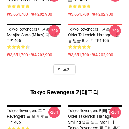
Tokyo Revengers T-Shirts
츠 TP1405
₩3,651,700 - ₩4,202,900
₩3,651,700 - ₩4,202,900
Tokyo Revengers 티셔츠 -
Tokyo Revengers T-셔츠 -
-20%
-20%
Manjiro Sano (Mikey) 티셔츠
Older Takemichi Hanagaki 웃
TP1405
음 얼굴 티셔츠 TP1405
₩3,651,700 - ₩4,202,900
₩3,651,700 - ₩4,202,900
더 보기
Tokyo Revengers 카테고리
Tokyo Revengers 후드 - Tokyo
Tokyo Revengers 카테고리 -
-20%
-20%
Revengers 풀 오버 후드
Older Takemichi Hanagaki
TP1405
Smiling 얼굴 도쿄 Manji 갱
Tokyo Revengers 풀 오버 후드