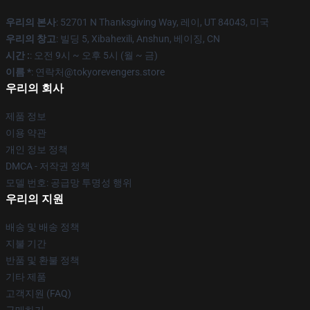
우리의 본사
: 52701 N Thanksgiving Way, 레이, UT 84043, 미국
우리의 창고
: 빌딩 5, Xibahexili, Anshun, 베이징, CN
시간 :
: 오전 9시 ~ 오후 5시 (월 ~ 금)
이름 *
: 연락처@tokyorevengers.store
우리의 회사
제품 정보
이용 약관
개인 정보 정책
DMCA - 저작권 정책
모델 번호: 공급망 투명성 행위
우리의 지원
배송 및 배송 정책
지불 기간
반품 및 환불 정책
기타 제품
고객지원 (FAQ)