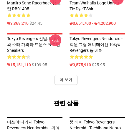
Manjiro Sano Racerback 탱크
Team Walhalla Logo Unisex
탑 RB01405
Tie Dye T-Shirt
₩3,369,210
$24.45
₩3,651,700 - ₩4,202,900
Tokyo Revengers 신발: 나호야
Tokyo Revengers Nendoroid -
-5%
와 소타 가와타 트윈스 요르단
회원 그림 애니메이션 Tokyo
Sneakers
Revengers 뚱 베어
₩15,151,110
$109.95
₩3,575,910
$25.95
더 보기
관련 상품
미쓰야 다카시 Tokyo
뚱 베어 Tokyo Revengers
Revengers Nendoroids - 귀여
Nedoroid - Tachibana Naoto