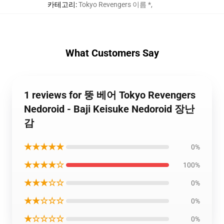
카테고리
:
Tokyo Revengers 이름 *
,
What Customers Say
1 reviews for 뚱 베어 Tokyo Revengers
Nedoroid - Baji Keisuke Nedoroid 장난
감
★★★★★
0%
★★★★☆
100%
★★★☆☆
0%
★★☆☆☆
0%
★☆☆☆☆
0%