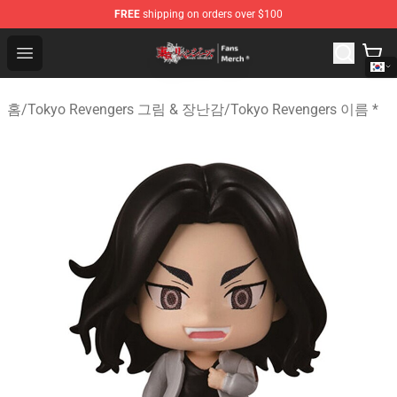
FREE
shipping on orders over $100
Tokyo Revengers Store - Official Tokyo Revengers Merc
Open menu
홈
/
Tokyo Revengers 그림 & 장난감
/
Tokyo Revengers 이름 *