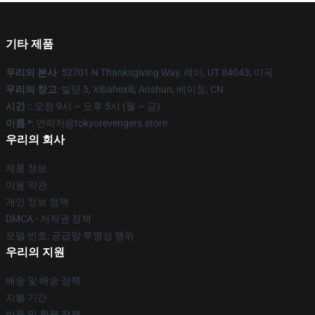
기타 제품
우리의 본사
: 52701 N Thanksgiving Way, 레이, UT 84043, 미국
우리의 창고
: 빌딩 5, Xibahexili, Anshun, 베이징, CN
시간 :
: 오전 9시 ~ 오후 5시 (월 ~ 금)
이름 *
: 연락처@tokyorevengers.store
우리의 회사
제품 정보
이용 약관
개인 정보 정책
DMCA - 저작권 정책
모델 번호: 공급망 투명성 행위
우리의 지원
배송 및 배송 정책
지불 기간
반품 및 환불 정책