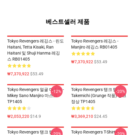
베스트셀러 제품
Tokyo Revengers 레깅스 - 린도
Tokyo Revengers 레깅스 -
Haitani, Tetta Kisaki, Ran
Manjiro 레깅스 RB01405
Haitani 및 Shuji Hanma 레깅
스 RB01405
₩7,370,922
$53.49
₩7,370,922
$53.49
Tokyo Revengers 얼굴 마스크 -
Tokyo Revengers 탱크 탑 -
-12%
-20%
Mikey Sano Manjiro 마스크
Takemichi (Grunge 작풍) 탱크
TP1405
정상 TP1405
₩2,053,220
$14.9
₩3,369,210
$24.45
Tokyo Revengers 탱크 탑 -
Tokyo Revengers T-Shirts -
-20%
-20%