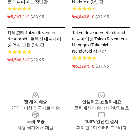
운 애니메이션 장난감
Nedoroid 장난감
₩5,367,310
$38.95
₩4,540,510
$32.95
카테고리 Tokyo Revengers
Tokyo Revengers Nendoroid -
Nendoroid - 컬렉션 애니메이
애니메이션 Tokyo Revengers
션 액션 그림 장난감
Hanagaki Takemichi
Nendoroid 장난감
₩4,540,510
$32.95
₩5,229,510
$37.95
Footer
전 세계 배송
안심하고 쇼핑하세요
200개 이상의 국가로 배송
클릭에서 배송까지 24/7 보호
국제 보증
100% 안전한 결제
사용 국가에서 제공
페이팔 / 마스터카드 / 비자