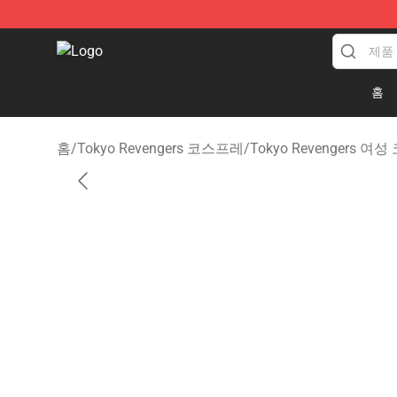
Tokyo Revengers Store - Official Tokyo Revengers Me
홈
홈
/
Tokyo Revengers 코스프레
/
Tokyo Revengers 여