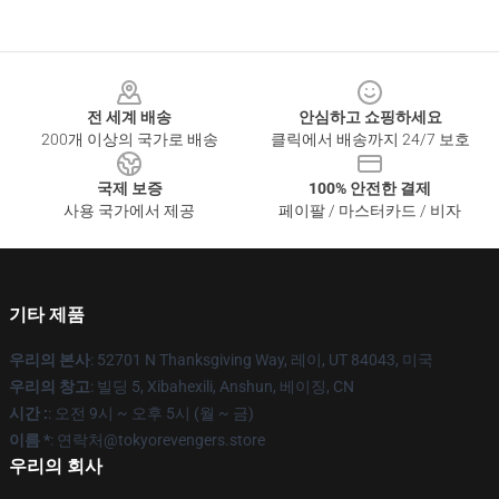
Footer
전 세계 배송
안심하고 쇼핑하세요
200개 이상의 국가로 배송
클릭에서 배송까지 24/7 보호
국제 보증
100% 안전한 결제
사용 국가에서 제공
페이팔 / 마스터카드 / 비자
기타 제품
우리의 본사
: 52701 N Thanksgiving Way, 레이, UT 84043, 미국
우리의 창고
: 빌딩 5, Xibahexili, Anshun, 베이징, CN
시간 :
: 오전 9시 ~ 오후 5시 (월 ~ 금)
이름 *
: 연락처@tokyorevengers.store
우리의 회사