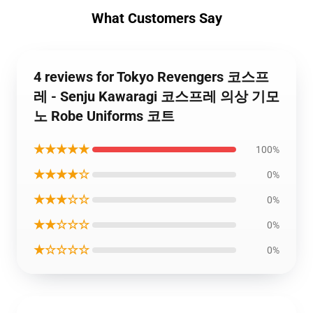
What Customers Say
4 reviews for Tokyo Revengers 코스프
레 - Senju Kawaragi 코스프레 의상 기모
노 Robe Uniforms 코트
★★★★★
100%
★★★★☆
0%
★★★☆☆
0%
★★☆☆☆
0%
★☆☆☆☆
0%