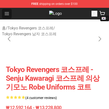
FREE
shipping on orders over $100
Open menu
Tokyo Revengers Store - Official 
홈
/
Tokyo Revengers 코스프레
/
Tokyo Revengers 남자 코스프레
Tokyo Revengers 코스프레 -
Senju Kawaragi 코스프레 의상
기모노 Robe Uniforms 코트
(4 customer reviews)
₩12,592,164 - ₩13,228,800