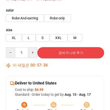
color
Robe And earring
Robe only
size
XL
L
S
XXL
M
Quantity
장바구니에 추가
이 세일은
00
:
57
:
37
Deliver to United States
Cost to ship:
$6.99
Standard - Order today to get by
Aug. 10 - Aug. 17