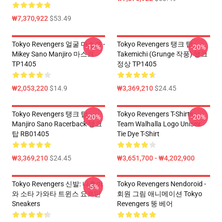
₩7,370,922
$53.49
Tokyo Revengers 얼굴 마스크 -
Tokyo Revengers 탱크 탑 -
-12%
-20%
Mikey Sano Manjiro 마스크
Takemichi (Grunge 작풍) 탱크
TP1405
정상 TP1405
₩2,053,220
$14.9
₩3,369,210
$24.45
Tokyo Revengers 탱크 탑 -
Tokyo Revengers T-Shirts -
-20%
-20%
Manjiro Sano Racerback 탱크
Team Walhalla Logo Unisex
탑 RB01405
Tie Dye T-Shirt
₩3,369,210
$24.45
₩3,651,700 - ₩4,202,900
Tokyo Revengers 신발: 나호야
Tokyo Revengers Nendoroid -
-5%
와 소타 가와타 트윈스 요르단
회원 그림 애니메이션 Tokyo
Sneakers
Revengers 뚱 베어