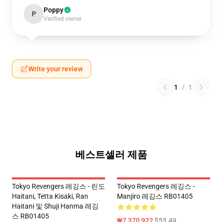
Poppy
P
Verified owner
Write your review
1
/
1
베스트셀러 제품
Tokyo Revengers 레깅스 - 린도
Tokyo Revengers 레깅스 -
Haitani, Tetta Kisaki, Ran
Manjiro 레깅스 RB01405
Haitani 및 Shuji Hanma 레깅
스 RB01405
₩7,370,922
$53.49