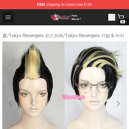
FREE
shipping on orders over $100
Tokyo Revengers Store - Official Tokyo Revengers Merc
Open menu
홈
/
Tokyo Revengers 코스프레
/
Tokyo Revengers 가발 & 머리