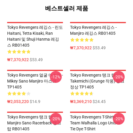
베스트셀러 제품
Tokyo Revengers 레깅스 - 린도
Tokyo Revengers 레깅스 -
Haitani, Tetta Kisaki, Ran
Manjiro 레깅스 RB01405
Haitani 및 Shuji Hanma 레깅
스 RB01405
₩7,370,922
$53.49
₩7,370,922
$53.49
Tokyo Revengers 얼굴 마스크 -
Tokyo Revengers 탱크 탑 -
-12%
-20%
Mikey Sano Manjiro 마스크
Takemichi (Grunge 작풍) 탱크
TP1405
정상 TP1405
₩2,053,220
$14.9
₩3,369,210
$24.45
Tokyo Revengers 탱크 탑 -
Tokyo Revengers T-Shirts -
-20%
-20%
Manjiro Sano Racerback 탱크
Team Walhalla Logo Unisex
탑 RB01405
Tie Dye T-Shirt