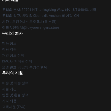
우리의 본사
: 52701 N Thanksgiving Way, 레이, UT 84043, 미국
우리의 창고
: 빌딩 5, Xibahexili, Anshun, 베이징, CN
시간 :
: 오전 9시 ~ 오후 5시 (월 ~ 금)
이름 *
: 연락처@tokyorevengers.store
우리의 회사
제품 정보
이용 약관
개인 정보 정책
DMCA - 저작권 정책
모델 번호: 공급망 투명성 행위
우리의 지원
배송 및 배송 정책
지불 기간
반품 및 환불 정책
기타 제품
고객지원 (FAQ)