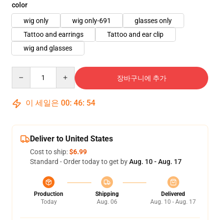
color
wig only
wig only-691
glasses only
Tattoo and earrings
Tattoo and ear clip
wig and glasses
Quantity
장바구니에 추가
이 세일은
00
:
46
:
53
Deliver to United States
Cost to ship:
$6.99
Standard - Order today to get by
Aug. 10 - Aug. 17
Production
Shipping
Delivered
Today
Aug. 06
Aug. 10 - Aug. 17