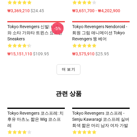
₩3,369,210
$24.45
₩3,651,700 - ₩4,202,900
Tokyo Revengers 신발: 나호야
Tokyo Revengers Nendoroid -
-5%
와 소타 가와타 트윈스 요르단
회원 그림 애니메이션 Tokyo
Sneakers
Revengers 뚱 베어
₩15,151,110
$109.95
₩3,575,910
$25.95
더 보기
관련 상품
Tokyo Revengers 코스프레: 치
Tokyo Revengers 코스프레 -
후유 마츠노 짧은 Wig 코스프
Senju Kawaragi 코스프레 실버
레
회색 짧은 머리 남자 여자 가발