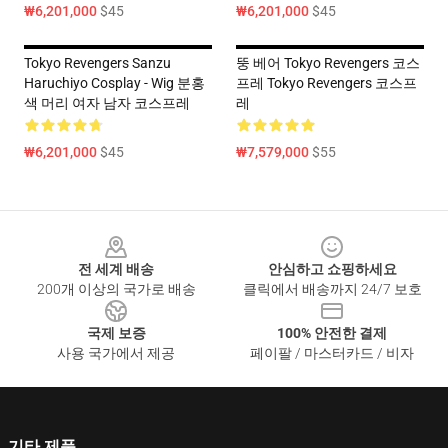
₩6,201,000
$45
₩6,201,000
$45
Tokyo Revengers Sanzu
뚱 베어 Tokyo Revengers 코스
Haruchiyo Cosplay - Wig 분홍
프레 Tokyo Revengers 코스프
색 머리 여자 남자 코스프레
레
₩6,201,000
$45
₩7,579,000
$55
Footer
전 세계 배송
안심하고 쇼핑하세요
200개 이상의 국가로 배송
클릭에서 배송까지 24/7 보호
국제 보증
100% 안전한 결제
사용 국가에서 제공
페이팔 / 마스터카드 / 비자
기타 제품