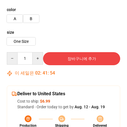
color
A
B
size
One Size
Quantity
장바구니에 추가
이 세일은
02
:
41
:
53
Deliver to United States
Cost to ship:
$6.99
Standard - Order today to get by
Aug. 12 - Aug. 19
Production
Shipping
Delivered