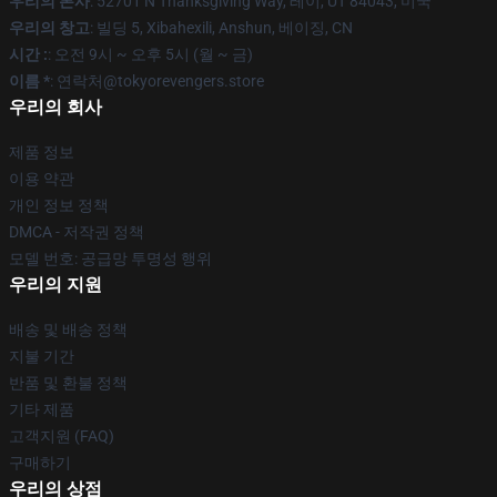
우리의 본사
: 52701 N Thanksgiving Way, 레이, UT 84043, 미국
우리의 창고
: 빌딩 5, Xibahexili, Anshun, 베이징, CN
시간 :
: 오전 9시 ~ 오후 5시 (월 ~ 금)
이름 *
: 연락처@tokyorevengers.store
우리의 회사
제품 정보
이용 약관
개인 정보 정책
DMCA - 저작권 정책
모델 번호: 공급망 투명성 행위
우리의 지원
배송 및 배송 정책
지불 기간
반품 및 환불 정책
기타 제품
고객지원 (FAQ)
구매하기
우리의 상점