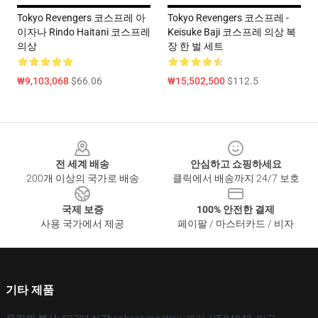
Tokyo Revengers 코스프레 아
Tokyo Revengers 코스프레 -
이자나 Rindo Haitani 코스프레
Keisuke Baji 코스프레 의상 복
의상
장 한 벌 세트
₩9,103,068
$66.06
₩15,502,500
$112.5
Footer
전 세계 배송
안심하고 쇼핑하세요
200개 이상의 국가로 배송
클릭에서 배송까지 24/7 보호
국제 보증
100% 안전한 결제
사용 국가에서 제공
페이팔 / 마스터카드 / 비자
기타 제품