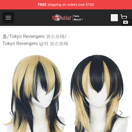
FREE
shipping on orders over $100
Tokyo Revengers Store - Official Tokyo Revengers Merc
Open menu
홈
/
Tokyo Revengers 코스프레
/
Tokyo Revengers 남자 코스프레