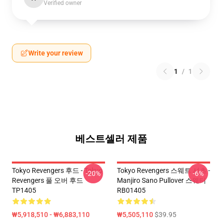
Verified owner
Write your review
1
/
1
베스트셀러 제품
Tokyo Revengers 후드 - Tokyo
Tokyo Revengers 스웨트 셔츠 -
-20%
-6%
Revengers 풀 오버 후드
Manjiro Sano Pullover 스웨터
TP1405
RB01405
₩5,918,510 - ₩6,883,110
₩5,505,110
$39.95