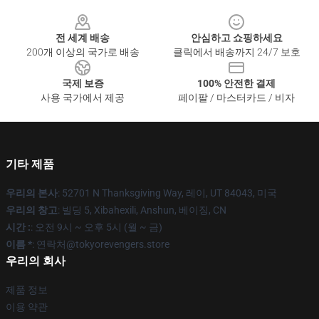
Footer
전 세계 배송
안심하고 쇼핑하세요
200개 이상의 국가로 배송
클릭에서 배송까지 24/7 보호
국제 보증
100% 안전한 결제
사용 국가에서 제공
페이팔 / 마스터카드 / 비자
기타 제품
우리의 본사
: 52701 N Thanksgiving Way, 레이, UT 84043, 미국
우리의 창고
: 빌딩 5, Xibahexili, Anshun, 베이징, CN
시간 :
: 오전 9시 ~ 오후 5시 (월 ~ 금)
이름 *
: 연락처@tokyorevengers.store
우리의 회사
제품 정보
이용 약관