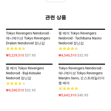
관련 상품
Tokyo Revengers Nendoroid -
뚱 베어 Tokyo Revengers
애니메이션 Tokyo Revengers
Nedoroid - Tachibana Naoto
Draken Nendoroid 장난감
Nedoroid 장난감
₩5,229,510
$37.95
₩4,540,510
$32.95
뚱 베어 Tokyo Revengers
Tokyo Revengers Nendoroid -
Nedoroid - Baji Keisuke
애니메이션 Tokyo Revengers
Nedoroid 장난감
Manjiro Sano, 오스트레일리아
뚱 베어
₩4,540,510
$32.95
₩5,642,910
$40.95