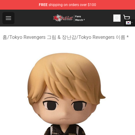
FREE
shipping on orders over $100
Tokyo Revengers Store - Official Tokyo Revengers Merc
Open menu
홈
/
Tokyo Revengers 그림 & 장난감
/
Tokyo Revengers 이름 *