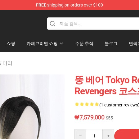
FREE
shipping on orders over $100
rchandise Shop
쇼핑
카테고리별 쇼핑
주문 추적
블로그
연락
 & 머리
뚱 베어 Tokyo R
Revengers 코
(1 customer reviews
₩7,579,000
$55
Quantity