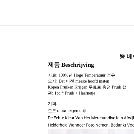
뚱 베어
제품 Beschrijving
자료: 100%년 Hoge Temperatuur 섬유
모자: Dat 이전 meeste hoofd maten
Kopen Pruiken Krijgen 무료로 충전 Pruik 캡
관: 1pc * Pruik + Haarnetje
기회:
모트 u hun eigen stijl .
De Echte Kleur Van Het Merchandise Iets Af
Helderheid Wanneer Foto Nemen. Bedankt Vo