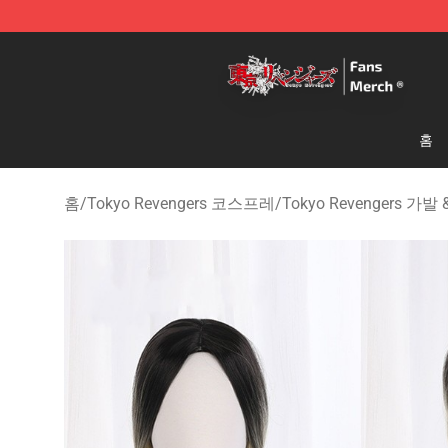
Tokyo Revengers Store - Official Tokyo Revengers Me
홈
홈
/
Tokyo Revengers 코스프레
/
Tokyo Revengers 가발