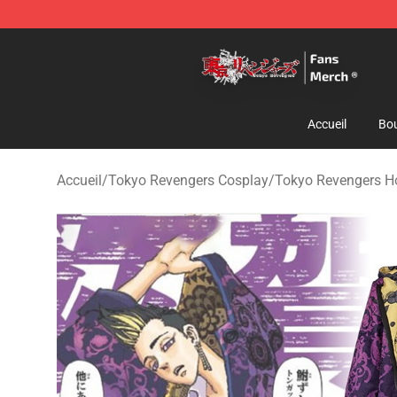
Tokyo Revengers Store - Official Tokyo Revengers Me
Accueil
Bou
Accueil
/
Tokyo Revengers Cosplay
/
Tokyo Revengers 