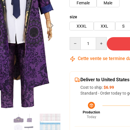
Female
Male
size
XXXL
XXL
S
Quantity
Cette vente se termine 
Deliver to United States
Cost to ship:
$6.99
Standard - Order today to g
Production
Today