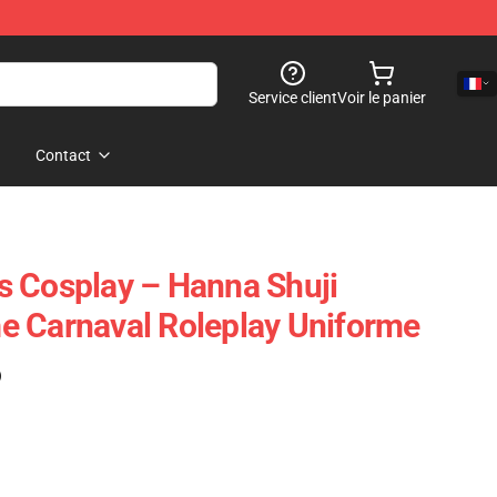
Service client
Voir le panier
Contact
 Cosplay – Hanna Shuji
e Carnaval Roleplay Uniforme
)