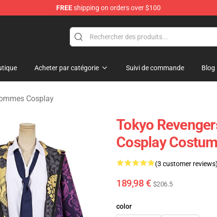
FREE
shipping on orders over $100
rchandise Shop
tique
Acheter par catégorie
Suivi de commande
Blog
Hommes Cosplay
Tokyo Revengers
Cosplay Costum
(3 customer reviews
189,98 €
$206.5
color