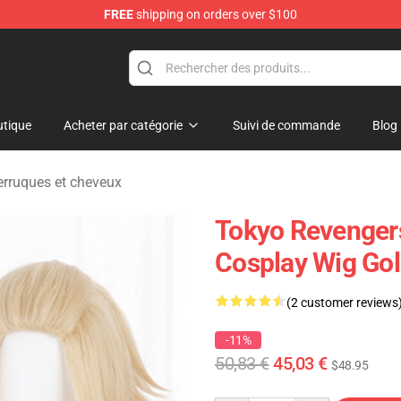
FREE
shipping on orders over $100
rchandise Shop
tique
Acheter par catégorie
Suivi de commande
Blog
rruques et cheveux
Tokyo Revengers
Cosplay Wig Go
(2 customer reviews
-11%
50,83 €
45,03 €
$48.95