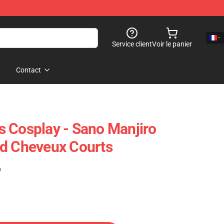
Service client
Voir le panier
Contact
 Cosplay - Sano Manjiro
ld Cheveux Courts
)