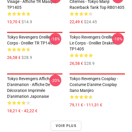
Visage - Affiche TR Masque
Citernes - Tokyo Manji
TP1405
Racerback Tank Top RB01405
13,70 €
$14.9
22,49 €
$24.45
Tokyo Revengers Oreiller Du
Tokyo Revengers Oreiller Pour
-18%
-18%
Corps - Oreiller TR TP1405
Le Corps - Oreiller Draken
TP1405
26,58 €
$28.9
26,58 €
$28.9
Tokyo Revengers Affiches
Tokyo Revengers Cosplay -
-20%
D'animation - Affiche De
Costume D'anime Cosplay
Décoration Imprimée
Sano Manjiro
D'animation Japonaise
79,11 € - 111,31 €
18,21 € - 42,22 €
VOIR PLUS