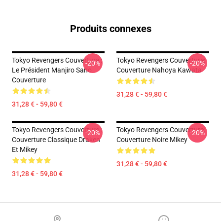
Produits connexes
Tokyo Revengers Couverture :
Tokyo Revengers Couverture:
-20%
-20%
Le Président Manjiro Sano
Couverture Nahoya Kawata
Couverture
31,28 € - 59,80 €
31,28 € - 59,80 €
Tokyo Revengers Couverture :
Tokyo Revengers Couverture:
-20%
-20%
Couverture Classique Draken
Couverture Noire Mikey
Et Mikey
31,28 € - 59,80 €
31,28 € - 59,80 €
Footer