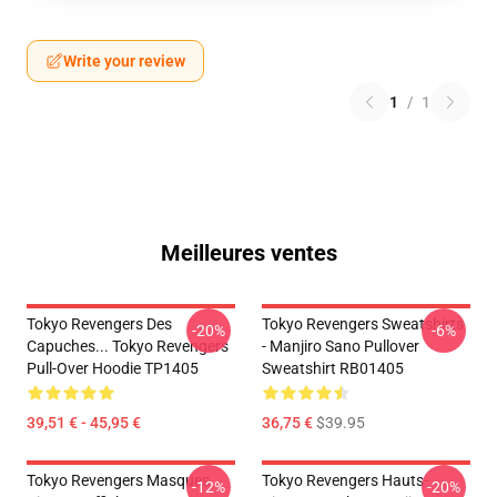
Write your review
1
/
1
Meilleures ventes
Tokyo Revengers Des
Tokyo Revengers Sweatshirts
-20%
-6%
Capuches... Tokyo Revengers
- Manjiro Sano Pullover
Pull-Over Hoodie TP1405
Sweatshirt RB01405
39,51 € - 45,95 €
36,75 €
$39.95
Tokyo Revengers Masques
Tokyo Revengers Hauts-
-12%
-20%