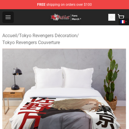
FREE
shipping on orders over $100
Tokyo Revengers Store - Official Tokyo Revengers Merc
Open menu
Accueil
/
Tokyo Revengers Décoration
/
Tokyo Revengers Couverture