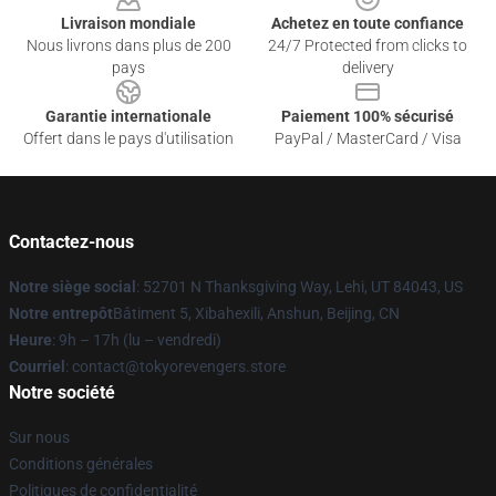
Livraison mondiale
Achetez en toute confiance
Nous livrons dans plus de 200
24/7 Protected from clicks to
pays
delivery
Garantie internationale
Paiement 100% sécurisé
Offert dans le pays d'utilisation
PayPal / MasterCard / Visa
Contactez-nous
Notre siège social
: 52701 N Thanksgiving Way, Lehi, UT 84043, US
Notre entrepôt
Bâtiment 5, Xibahexili, Anshun, Beijing, CN
Heure
: 9h – 17h (lu – vendredi)
Courriel
: contact@tokyorevengers.store
Notre société
Sur nous
Conditions générales
Politiques de confidentialité