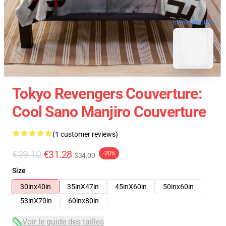
blank template
Tokyo Revengers Couverture:
Cool Sano Manjiro Couverture
(1 customer reviews)
€39.10
€31.28
-20%
$34.00
Size
30inx40in
35inX47in
45inX60in
50inx60in
53inX70in
60inx80in
Voir le guide des tailles