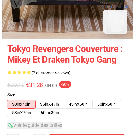
blank template
Tokyo Revengers Couverture :
Mikey Et Draken Tokyo Gang
(2 customer reviews)
€39.10
€31.28
-20%
$34.00
Size
30inx40in
35inX47in
45inX60in
50inx60in
53inX70in
60inx80in
Voir le guide des tailles