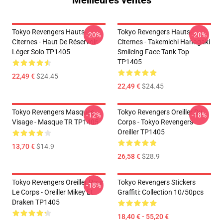
Meilleures ventes
Tokyo Revengers Hauts-
Tokyo Revengers Hauts-
-20%
-20%
Citernes - Haut De Réservoir
Citernes - Takemichi Hanagaki
Léger Solo TP1405
Smileing Face Tank Top
TP1405
22,49 €
$24.45
22,49 €
$24.45
Tokyo Revengers Masques
Tokyo Revengers Oreiller Du
-12%
-18%
Visage - Masque TR TP1405
Corps - Tokyo Revengers
Oreiller TP1405
13,70 €
$14.9
26,58 €
$28.9
Tokyo Revengers Oreiller Pour
Tokyo Revengers Stickers
-18%
Le Corps - Oreiller Mikey Et
Graffiti: Collection 10/50pcs
Draken TP1405
18,40 € - 55,20 €