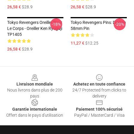
26,58 €
$28.9
26,58 €
$28.9
Tokyo Revengers Oreiller Pour
Tokyo Revengers Pins: Draken
-18%
-20%
Le Corps - Oreiller Ken Ryuguji
58mm Pin
TP1405
11,27 €
$12.25
26,58 €
$28.9
Footer
Livraison mondiale
Achetez en toute confiance
Nous livrons dans plus de 200
24/7 Protected from clicks to
pays
delivery
Garantie internationale
Paiement 100% sécurisé
Offert dans le pays d'utilisation
PayPal / MasterCard / Visa