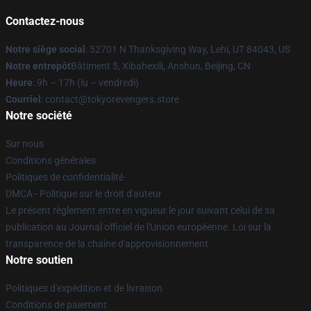
Contactez-nous
Notre siège social
: 52701 N Thanksgiving Way, Lehi, UT 84043, US
Notre entrepôt
Bâtiment 5, Xibahexili, Anshun, Beijing, CN
Heure
: 9h – 17h (lu – vendredi)
Courriel
: contact@tokyorevengers.store
Notre société
Sur nous
Conditions générales
Politiques de confidentialité
DMCA - Politique sur le droit d'auteur
Le présent règlement entre en vigueur le jour suivant celui de sa
publication au Journal officiel de l'Union européenne. Loi sur la
transparence de la chaîne d'approvisionnement
Notre soutien
Politiques d'expédition et de livraison
Conditions de paiement