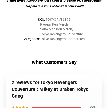
Visitez notre Tokyo Revengers Couverture pour plus de produits!
J'espère que vous obtenez le plaisir de!!!
SKU
:
TOKYORV86895
Ryuguji Ken Merch
,
Sano Manjirou Merch
,
Tokyo Revengers Couverture
,
Catégories
:
Tokyo Revengers Charactères
,
What Customers Say
2 reviews for Tokyo Revengers
Couverture : Mikey et Draken Tokyo
Gang
★★★★★
100%