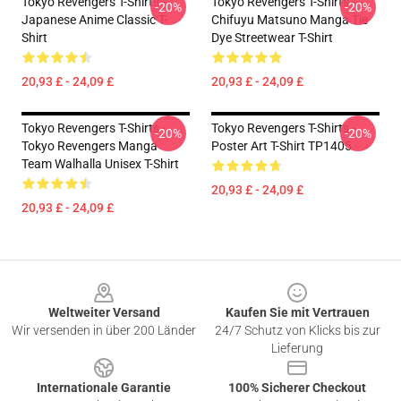
Tokyo Revengers T-Shirts -
Tokyo Revengers T-Shirts -
-20%
-20%
Japanese Anime Classic T-
Chifuyu Matsuno Manga Tie
Shirt
Dye Streetwear T-Shirt
20,93 £ - 24,09 £
20,93 £ - 24,09 £
Tokyo Revengers T-Shirts -
Tokyo Revengers T-Shirts -
-20%
-20%
Tokyo Revengers Manga
Poster Art T-Shirt TP1405
Team Walhalla Unisex T-Shirt
20,93 £ - 24,09 £
20,93 £ - 24,09 £
Footer
Weltweiter Versand
Kaufen Sie mit Vertrauen
Wir versenden in über 200 Länder
24/7 Schutz von Klicks bis zur
Lieferung
Internationale Garantie
100% Sicherer Checkout