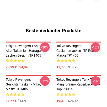
Beste Verkäufer Produkte
Tokyo Revengers T-Shirts -
Tokyo Revengers
-20%
-12%
Älter Takemichi Hanagaki
Gesichtsmasken - TR Retro
Lachen Gesicht TP1405
Maske TP1405
20,93 £ - 24,09 £
11,77 £
$14.9
Tokyo Revengers
Tokyo Revengers Tank Tops -
-12%
-20%
Gesichtsmasken - Mikey TR
Manjiro Sano Racerback Tank
Maske TP1405
Top RB01405
11,77 £
$14.9
19,31 £
$24.45