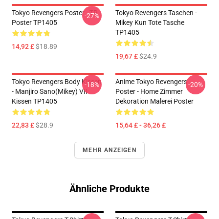
Tokyo Revengers Poster - TR
Tokyo Revengers Taschen -
-27%
Poster TP1405
Mikey Kun Tote Tasche
TP1405
14,92 £
$18.89
19,67 £
$24.9
Tokyo Revengers Body Kissen
Anime Tokyo Revengers
-18%
-20%
- Manjiro Sano(Mikey) VII
Poster - Home Zimmer
Kissen TP1405
Dekoration Malerei Poster
22,83 £
$28.9
15,64 £ - 36,26 £
MEHR ANZEIGEN
Ähnliche Produkte