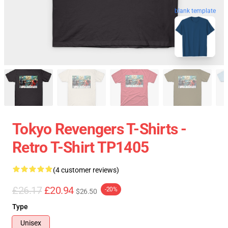
blank template
Tokyo Revengers T-Shirts -
Retro T-Shirt TP1405
(4 customer reviews)
£26.17
£20.94
-20%
$26.50
Type
Unisex