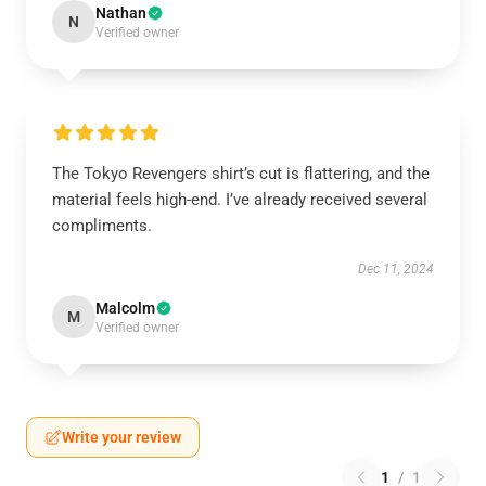
Nathan
N
Verified owner
The Tokyo Revengers shirt’s cut is flattering, and the
material feels high-end. I’ve already received several
compliments.
Dec 11, 2024
Malcolm
M
Verified owner
Write your review
1
/
1