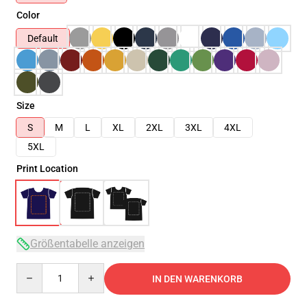
Color
Default
Size
S
M
L
XL
2XL
3XL
4XL
5XL
Print Location
Größentabelle anzeigen
Quantity
IN DEN WARENKORB