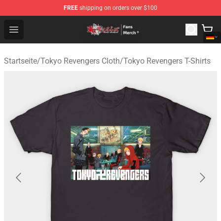
FREE
shipping on orders over $100
Tokyo Revengers Store - Official Tokyo Revengers Merc
Open menu
Startseite
/
Tokyo Revengers Cloth
/
Tokyo Revengers T-Shirts