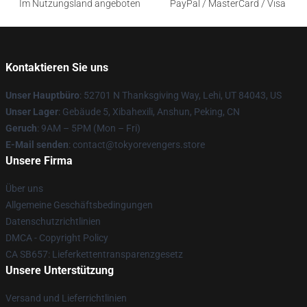
Im Nutzungsland angeboten
PayPal / MasterCard / Visa
Kontaktieren Sie uns
Unser Hauptbüro
: 52701 N Thanksgiving Way, Lehi, UT 84043, US
Unser Lager
: Gebäude 5, Xibahexili, Anshun, Peking, CN
Geruch
: 9AM – 5PM (Mon – Fri)
E-Mail senden
: contact@tokyorevengers.store
Unsere Firma
Über uns
Allgemeine Geschäftsbedingungen
Datenschutzrichtlinien
DMCA - Copyright Policy
CA SB657: Lieferkettentransparenzgesetz
Unsere Unterstützung
Versand und Lieferrichtlinien