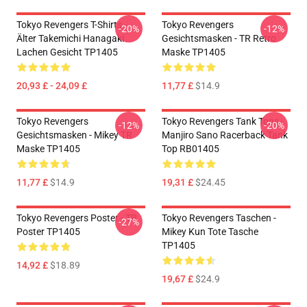
Tokyo Revengers T-Shirts -
Tokyo Revengers
-20%
-12%
Älter Takemichi Hanagaki
Gesichtsmasken - TR Retro
Lachen Gesicht TP1405
Maske TP1405
20,93 £ - 24,09 £
11,77 £
$14.9
Tokyo Revengers
Tokyo Revengers Tank Tops -
-12%
-20%
Gesichtsmasken - Mikey TR
Manjiro Sano Racerback Tank
Maske TP1405
Top RB01405
11,77 £
$14.9
19,31 £
$24.45
Tokyo Revengers Poster - TR
Tokyo Revengers Taschen -
-27%
Poster TP1405
Mikey Kun Tote Tasche
TP1405
14,92 £
$18.89
19,67 £
$24.9