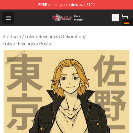
FREE
shipping on orders over $100
Tokyo Revengers Store - Official Tokyo Revengers Merc
Open menu
Startseite
/
Tokyo Revengers Dekoration
/
Tokyo Revengers Posts