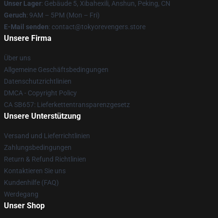
Unser Lager
: Gebäude 5, Xibahexili, Anshun, Peking, CN
Geruch
: 9AM – 5PM (Mon – Fri)
E-Mail senden
: contact@tokyorevengers.store
Unsere Firma
Über uns
Allgemeine Geschäftsbedingungen
Datenschutzrichtlinien
DMCA - Copyright Policy
CA SB657: Lieferkettentransparenzgesetz
Unsere Unterstützung
Versand und Lieferrichtlinien
Zahlungsbedingungen
Return & Refund Richtlinien
Kontaktieren Sie uns
Kundenhilfe (FAQ)
Werdegang
Unser Shop