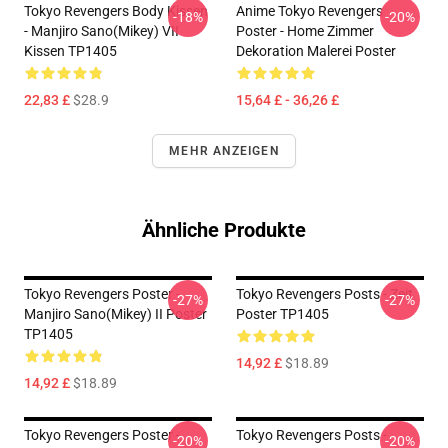
Tokyo Revengers Body Kissen
Anime Tokyo Revengers
-18%
-20%
- Manjiro Sano(Mikey) VII
Poster - Home Zimmer
Kissen TP1405
Dekoration Malerei Poster
22,83 £
$28.9
15,64 £ - 36,26 £
MEHR ANZEIGEN
Ähnliche Produkte
Tokyo Revengers Poster -
Tokyo Revengers Posts - Zeit
-27%
-27%
Manjiro Sano(Mikey) II Poster
Poster TP1405
TP1405
14,92 £
$18.89
14,92 £
$18.89
Tokyo Revengers Poster -
Tokyo Revengers Posts -
-20%
-20%