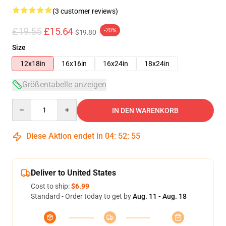
(3 customer reviews)
£19.55
£15.64
-20%
$19.80
Size
12x18in
16x16in
16x24in
18x24in
Größentabelle anzeigen
Quantity
IN DEN WARENKORB
Diese Aktion endet in
04
:
52
:
54
Deliver to United States
Cost to ship:
$6.99
Standard - Order today to get by
Aug. 11 - Aug. 18