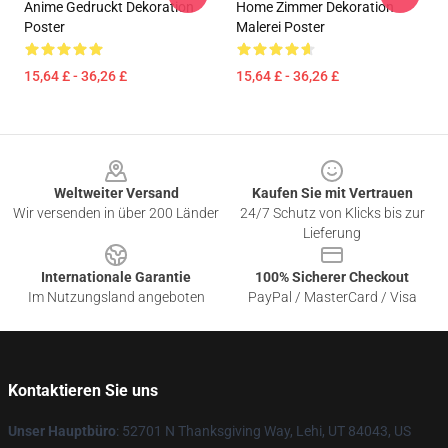
Anime Gedruckt Dekoration
Home Zimmer Dekoration
Poster
Malerei Poster
15,64 £ - 36,26 £
15,64 £ - 36,26 £
Footer
Weltweiter Versand
Kaufen Sie mit Vertrauen
Wir versenden in über 200 Länder
24/7 Schutz von Klicks bis zur
Lieferung
Internationale Garantie
100% Sicherer Checkout
Im Nutzungsland angeboten
PayPal / MasterCard / Visa
Kontaktieren Sie uns
Unser Hauptbüro
: 52701 N Thanksgiving Way, Lehi, UT 84043, US