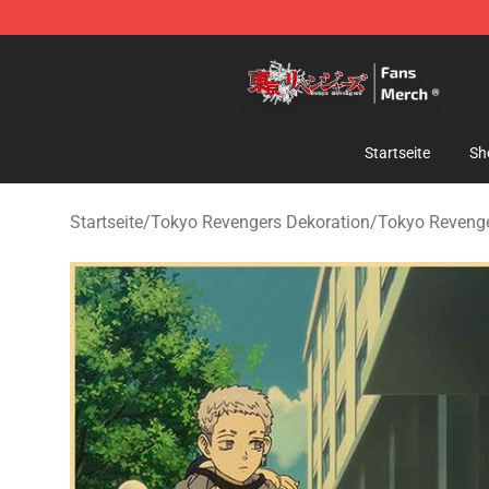
Tokyo Revengers Store - Official Tokyo Revengers Me
Startseite
Sh
Startseite
/
Tokyo Revengers Dekoration
/
Tokyo Revenge