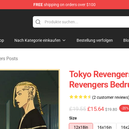
FREE
shipping on orders over $100
rchandise Shop
op
Nach Kategorie einkaufen
Bestellung verfolgen
Bl
rs Posts
Tokyo Revengers
Revengers Bedru
(2 customer reviews
£19.55
£15.64
-20%
$19.80
Size
12x18in
16x16in
16x