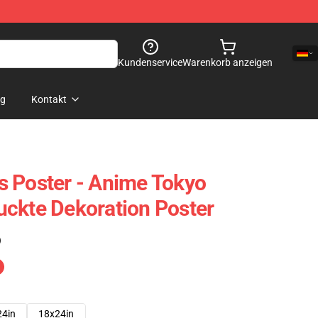
Kundenservice
Warenkorb anzeigen
og
Kontakt
 Poster - Anime Tokyo
ckte Dekoration Poster
)
24in
18x24in