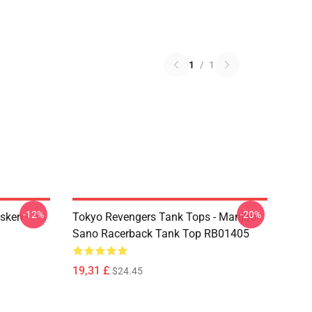
1
/
1
-12%
-20%
sken -
Tokyo Revengers Tank Tops - Manjiro
Sano Racerback Tank Top RB01405
19,31 £
$24.45