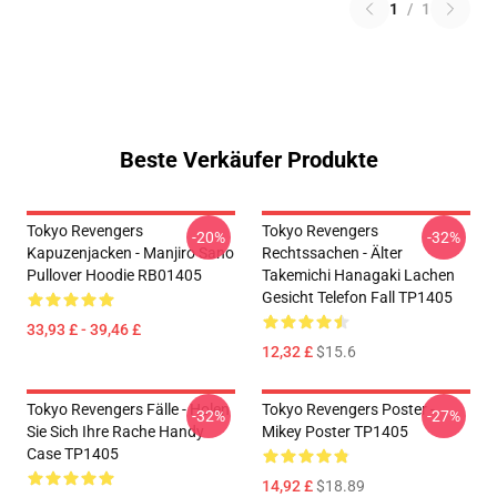
1
/
1
Beste Verkäufer Produkte
Tokyo Revengers
Tokyo Revengers
-20%
-32%
Kapuzenjacken - Manjiro Sano
Rechtssachen - Älter
Pullover Hoodie RB01405
Takemichi Hanagaki Lachen
Gesicht Telefon Fall TP1405
33,93 £ - 39,46 £
12,32 £
$15.6
Tokyo Revengers Fälle - Holen
Tokyo Revengers Poster -
-32%
-27%
Sie Sich Ihre Rache Handy
Mikey Poster TP1405
Case TP1405
14,92 £
$18.89