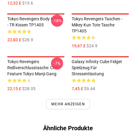
12,32 £
$15.6
Tokyo Revengers Body Kissen
Tokyo Revengers Taschen -
-18%
- TR Kissen TP1405
Mikey Kun Tote Tasche
TP1405
22,83 £
$28.9
19,67 £
$24.9
Tokyo Revengers
Galaxy Infinity Cube Fidget
-7%
Reißverschlusstasche: Chibi
Spielzeug Für
Feature Tokyo Manji Gang
Stressentlastung
22,15 £
$28.05
7,45 £
$9.44
MEHR ANZEIGEN
Ähnliche Produkte