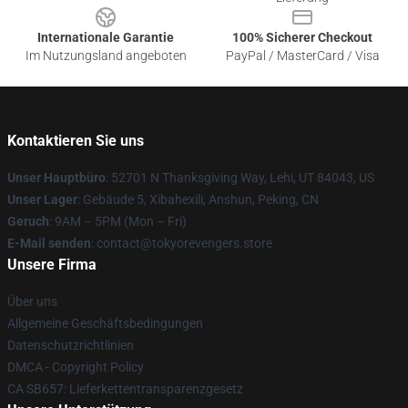
Internationale Garantie
100% Sicherer Checkout
Im Nutzungsland angeboten
PayPal / MasterCard / Visa
Kontaktieren Sie uns
Unser Hauptbüro
: 52701 N Thanksgiving Way, Lehi, UT 84043, US
Unser Lager
: Gebäude 5, Xibahexili, Anshun, Peking, CN
Geruch
: 9AM – 5PM (Mon – Fri)
E-Mail senden
: contact@tokyorevengers.store
Unsere Firma
Über uns
Allgemeine Geschäftsbedingungen
Datenschutzrichtlinien
DMCA - Copyright Policy
CA SB657: Lieferkettentransparenzgesetz