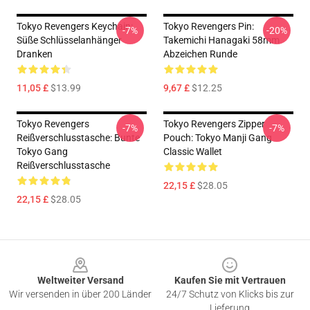
Tokyo Revengers Keychain:
Tokyo Revengers Pin:
-7%
-20%
Süße Schlüsselanhänger
Takemichi Hanagaki 58mm
Dranken
Abzeichen Runde
11,05 £
$13.99
9,67 £
$12.25
Tokyo Revengers
Tokyo Revengers Zipper
-7%
-7%
Reißverschlusstasche: Bunte
Pouch: Tokyo Manji Gang
Tokyo Gang
Classic Wallet
Reißverschlusstasche
22,15 £
$28.05
22,15 £
$28.05
Footer
Weltweiter Versand
Kaufen Sie mit Vertrauen
Wir versenden in über 200 Länder
24/7 Schutz von Klicks bis zur
Lieferung