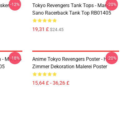
-12%
-20%
sken -
Tokyo Revengers Tank Tops - Manjiro
Sano Racerback Tank Top RB01405
19,31 £
$24.45
-18%
-20%
 - Manjiro
Anime Tokyo Revengers Poster - Home
05
Zimmer Dekoration Malerei Poster
15,64 £ - 36,26 £