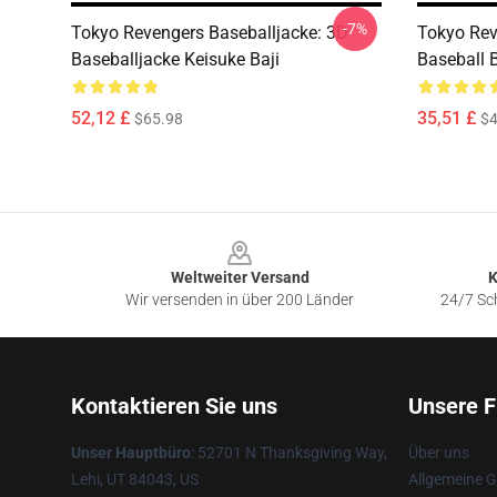
-7%
Tokyo Revengers Baseballjacke: 3D
Tokyo Rev
Baseballjacke Keisuke Baji
Baseball 
52,12 £
35,51 £
$65.98
$4
Footer
Weltweiter Versand
K
Wir versenden in über 200 Länder
24/7 Sch
Kontaktieren Sie uns
Unsere F
Unser Hauptbüro
: 52701 N Thanksgiving Way,
Über uns
Lehi, UT 84043, US
Allgemeine 