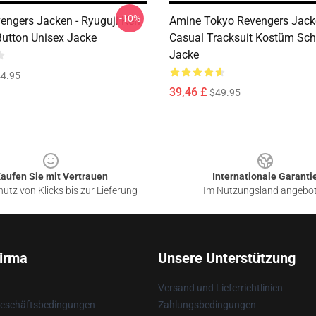
-10%
engers Jacken - Ryuguji Ken
Amine Tokyo Revengers Jack
Button Unisex Jacke
Casual Tracksuit Kostüm Sc
Jacke
4.95
39,46 £
$49.95
aufen Sie mit Vertrauen
Internationale Garanti
utz von Klicks bis zur Lieferung
Im Nutzungsland angebo
irma
Unsere Unterstützung
Versand und Lieferrichtlinien
Geschäftsbedingungen
Zahlungsbedingungen