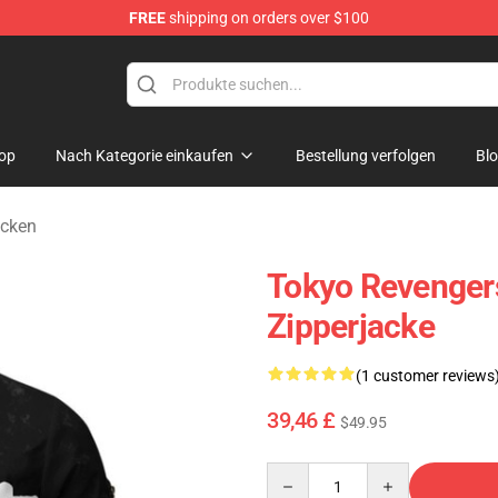
FREE
shipping on orders over $100
rchandise Shop
op
Nach Kategorie einkaufen
Bestellung verfolgen
Bl
acken
Tokyo Revenger
Zipperjacke
(1 customer reviews
39,46 £
$49.95
Quantity