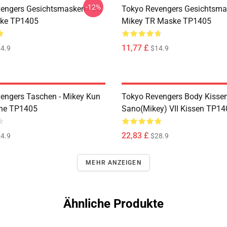
-12%
engers Gesichtsmasken - TR
Tokyo Revengers Gesichtsma
ske TP1405
Mikey TR Maske TP1405
11,77 £
4.9
$14.9
engers Taschen - Mikey Kun
Tokyo Revengers Body Kissen
che TP1405
Sano(Mikey) VII Kissen TP14
22,83 £
4.9
$28.9
MEHR ANZEIGEN
Ähnliche Produkte