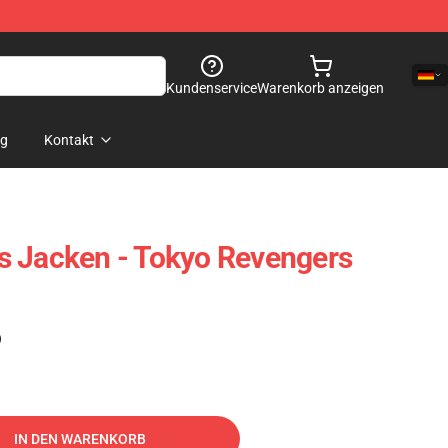
Kundenservice
Warenkorb anzeigen
og
Kontakt
s Jacken - Tokyo Revengers
)
IN DEN WARENKORB