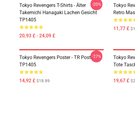
-20%
Tokyo Revengers T-Shirts - Älter
Tokyo Rev
Takemichi Hanagaki Lachen Gesicht
Retro Ma
TP1405
11,77 £
$1
20,93 £ - 24,09 £
-27%
Tokyo Revengers Poster - TR Poster
Tokyo Rev
TP1405
Tote Tas
14,92 £
19,67 £
$18.89
$2