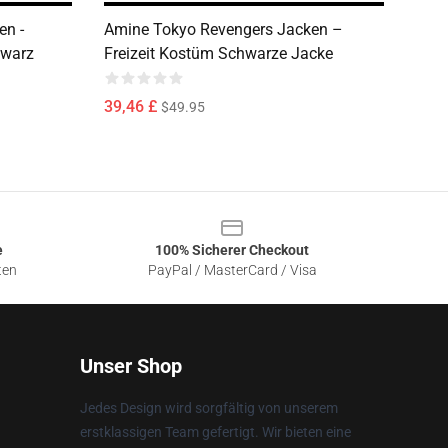
en -
Amine Tokyo Revengers Jacken –
hwarz
Freizeit Kostüm Schwarze Jacke
39,46 £
$49.95
e
100% Sicherer Checkout
ten
PayPal / MasterCard / Visa
Unser Shop
Jedes Design wird sorgfältig von unserem
erstklassigen Team gefertigt. Wir bieten eine