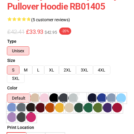
Pullover Hoodie RB01405
(5 customer reviews)
£42.41
£33.93
-20%
$42.95
Type
Unisex
Size
S
M
L
XL
2XL
3XL
4XL
5XL
Color
Default
Print Location