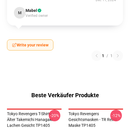
Dec 11, 2024
Mabel
M
Verified owner
Write your review
1
/
1
Beste Verkäufer Produkte
Tokyo Revengers T-Shirts -
Tokyo Revengers
-20%
-12%
Älter Takemichi Hanagaki
Gesichtsmasken - TR Retro
Lachen Gesicht TP1405
Maske TP1405