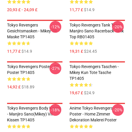
20,93 £ - 24,09 £
11,77 £
$14.9
Tokyo Revengers
Tokyo Revengers Tank Tops -
-12%
-20%
Gesichtsmasken - Mikey TR
Manjiro Sano Racerback Tank
Maske TP1405
Top RB01405
11,77 £
$14.9
19,31 £
$24.45
Tokyo Revengers Poster - TR
Tokyo Revengers Taschen -
-27%
Poster TP1405
Mikey Kun Tote Tasche
TP1405
14,92 £
$18.89
19,67 £
$24.9
Tokyo Revengers Body Kissen
Anime Tokyo Revengers
-18%
-20%
- Manjiro Sano(Mikey) VII
Poster - Home Zimmer
Kissen TP1405
Dekoration Malerei Poster