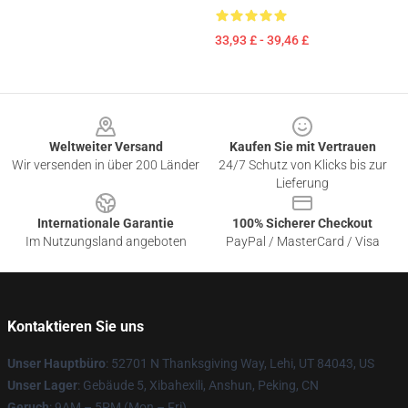
33,93 £ - 39,46 £
Footer
Weltweiter Versand
Kaufen Sie mit Vertrauen
Wir versenden in über 200 Länder
24/7 Schutz von Klicks bis zur
Lieferung
Internationale Garantie
100% Sicherer Checkout
Im Nutzungsland angeboten
PayPal / MasterCard / Visa
Kontaktieren Sie uns
Unser Hauptbüro
: 52701 N Thanksgiving Way, Lehi, UT 84043, US
Unser Lager
: Gebäude 5, Xibahexili, Anshun, Peking, CN
Geruch
: 9AM – 5PM (Mon – Fri)