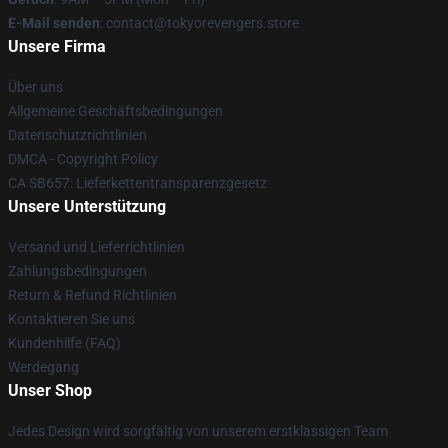
E-Mail senden
: contact@tokyorevengers.store
Unsere Firma
Über uns
Allgemeine Geschäftsbedingungen
Datenschutzrichtlinien
DMCA - Copyright Policy
CA SB657: Lieferkettentransparenzgesetz
Unsere Unterstützung
Versand und Lieferrichtlinien
Zahlungsbedingungen
Return & Refund Richtlinien
Kontaktieren Sie uns
Kundenhilfe (FAQ)
Werdegang
Unser Shop
Jedes Design wird sorgfältig von unserem erstklassigen Team