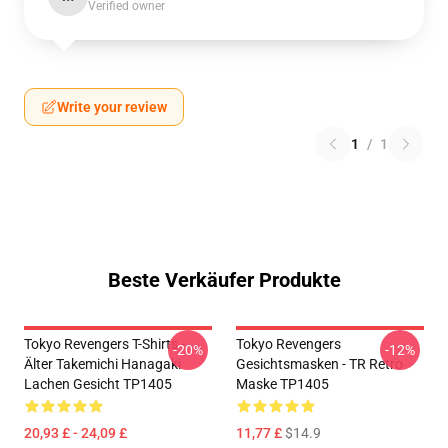
Verified owner
Write your review
1
/
1
Beste Verkäufer Produkte
Tokyo Revengers T-Shirts -
Tokyo Revengers
-20%
-12%
Älter Takemichi Hanagaki
Gesichtsmasken - TR Retro
Lachen Gesicht TP1405
Maske TP1405
20,93 £ - 24,09 £
11,77 £
$14.9