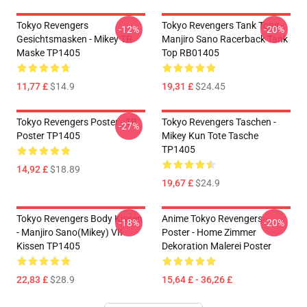
Tokyo Revengers
Tokyo Revengers Tank Tops -
-12%
-20%
Gesichtsmasken - Mikey TR
Manjiro Sano Racerback Tank
Maske TP1405
Top RB01405
11,77 £
$14.9
19,31 £
$24.45
Tokyo Revengers Poster - TR
Tokyo Revengers Taschen -
-27%
Poster TP1405
Mikey Kun Tote Tasche
TP1405
14,92 £
$18.89
19,67 £
$24.9
Tokyo Revengers Body Kissen
Anime Tokyo Revengers
-18%
-20%
- Manjiro Sano(Mikey) VII
Poster - Home Zimmer
Kissen TP1405
Dekoration Malerei Poster
22,83 £
$28.9
15,64 £ - 36,26 £