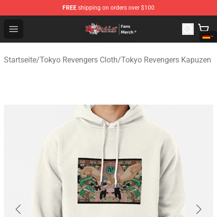
FREE
shipping on orders over $100
Tokyo Revengers Store - Official Tokyo Revengers Merc
Open menu
Startseite
/
Tokyo Revengers Cloth
/
Tokyo Revengers Kapuzen