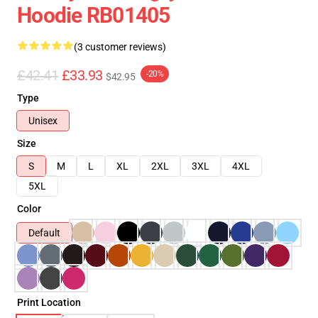
Hoodie RB01405
(3 customer reviews)
£42.41
£33.93
-20%
$42.95
Type
Unisex
Size
S
M
L
XL
2XL
3XL
4XL
5XL
Color
Default
Print Location