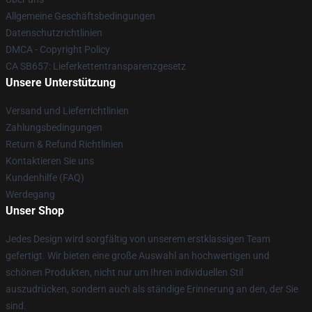
Allgemeine Geschäftsbedingungen
Datenschutzrichtlinien
DMCA - Copyright Policy
CA SB657: Lieferkettentransparenzgesetz
Unsere Unterstützung
Versand und Lieferrichtlinien
Zahlungsbedingungen
Return & Refund Richtlinien
Kontaktieren Sie uns
Kundenhilfe (FAQ)
Werdegang
Unser Shop
Jedes Design wird sorgfältig von unserem erstklassigen Team
gefertigt. Wir bieten eine große Auswahl an hochwertigen und
schönen Produkten, nicht nur um Ihren individuellen Stil
auszudrücken, sondern auch als ständige Erinnerung an den, der Sie
sind.