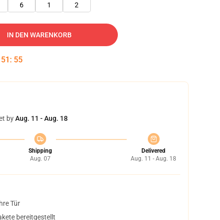
6
1
2
IN DEN WARENKORB
:
51
:
53
et by
Aug. 11 - Aug. 18
Shipping
Delivered
Aug. 07
Aug. 11 - Aug. 18
hre Tür
ete bereitgestellt