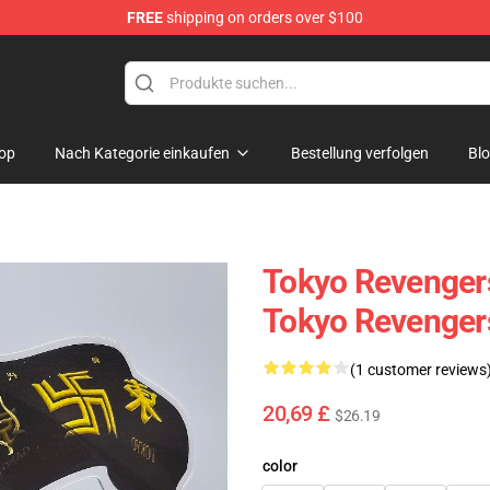
FREE
shipping on orders over $100
rchandise Shop
op
Nach Kategorie einkaufen
Bestellung verfolgen
Bl
Tokyo Revengers
Tokyo Revengers
(1 customer reviews
20,69 £
$26.19
color