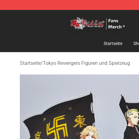
Tokyo Revengers Store - Official Tokyo Revengers Me
Startseite
Sh
Startseite
/
Tokyo Revengers Figuren und Spielzeug