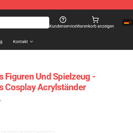
Kundenservice
Warenkorb anzeigen
og
Kontakt
 Figuren Und Spielzeug -
 Cosplay Acrylständer
)