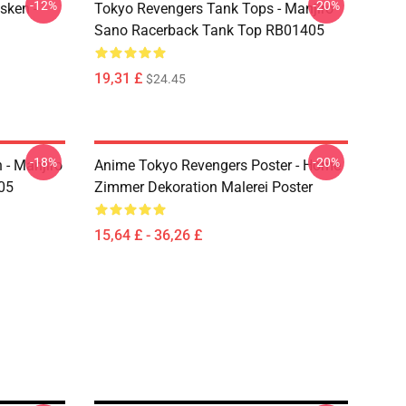
-12%
-20%
sken -
Tokyo Revengers Tank Tops - Manjiro
Sano Racerback Tank Top RB01405
19,31 £
$24.45
-18%
-20%
 - Manjiro
Anime Tokyo Revengers Poster - Home
05
Zimmer Dekoration Malerei Poster
15,64 £ - 36,26 £