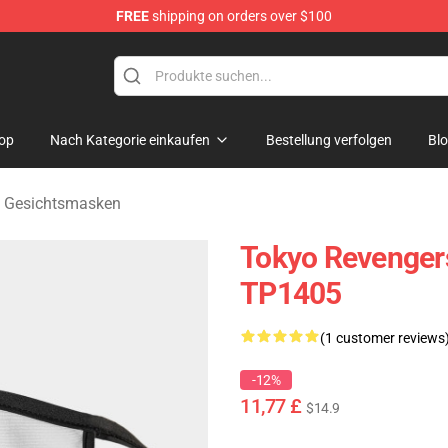
FREE
shipping on orders over $100
rchandise Shop
op
Nach Kategorie einkaufen
Bestellung verfolgen
Bl
s Gesichtsmasken
Tokyo Revenger
TP1405
(1 customer reviews
-12%
11,77 £
$14.9