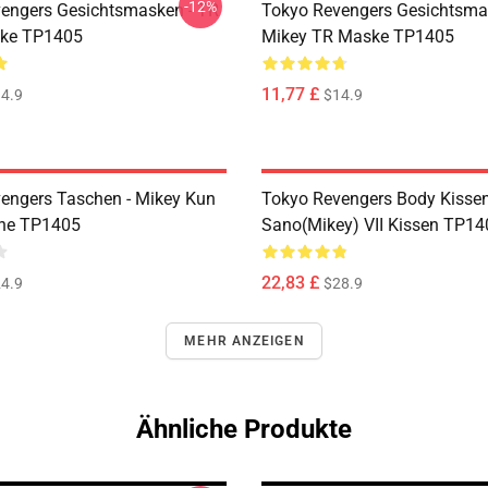
-12%
engers Gesichtsmasken - TR
Tokyo Revengers Gesichtsma
ske TP1405
Mikey TR Maske TP1405
11,77 £
4.9
$14.9
engers Taschen - Mikey Kun
Tokyo Revengers Body Kissen
che TP1405
Sano(Mikey) VII Kissen TP14
22,83 £
4.9
$28.9
MEHR ANZEIGEN
Ähnliche Produkte