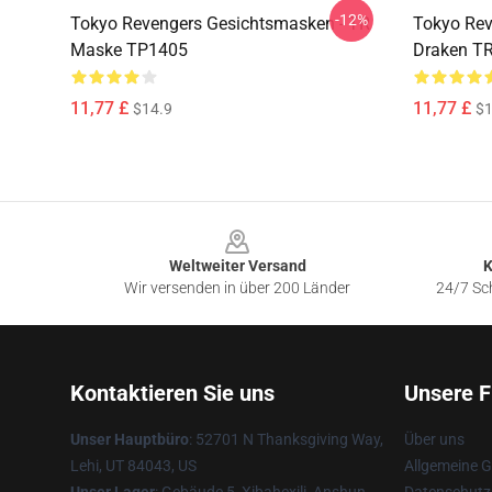
-12%
Tokyo Revengers Gesichtsmasken - TR
Tokyo Rev
Maske TP1405
Draken T
11,77 £
11,77 £
$14.9
$1
Footer
Weltweiter Versand
K
Wir versenden in über 200 Länder
24/7 Sch
Kontaktieren Sie uns
Unsere F
Unser Hauptbüro
: 52701 N Thanksgiving Way,
Über uns
Lehi, UT 84043, US
Allgemeine 