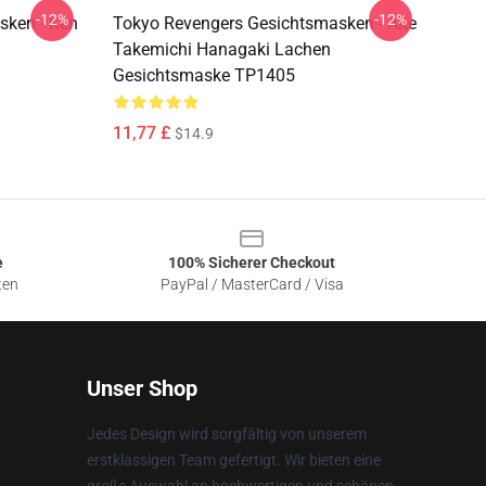
-12%
-12%
sken - Ken
Tokyo Revengers Gesichtsmasken - Alte
Takemichi Hanagaki Lachen
Gesichtsmaske TP1405
11,77 £
$14.9
e
100% Sicherer Checkout
ten
PayPal / MasterCard / Visa
Unser Shop
Jedes Design wird sorgfältig von unserem
erstklassigen Team gefertigt. Wir bieten eine