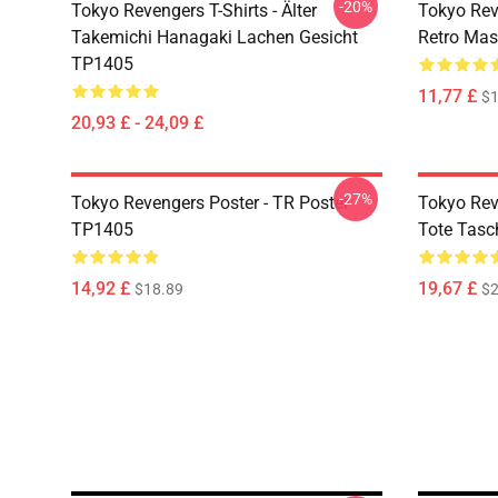
-20%
Tokyo Revengers T-Shirts - Älter
Tokyo Rev
Takemichi Hanagaki Lachen Gesicht
Retro Ma
TP1405
11,77 £
$1
20,93 £ - 24,09 £
-27%
Tokyo Revengers Poster - TR Poster
Tokyo Rev
TP1405
Tote Tas
14,92 £
19,67 £
$18.89
$2