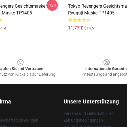
-12%
engers Gesichtsmasken -
Tokyo Revengers Gesichtsma
R Maske TP1405
Ryuguji Maske TP1405
11,77 £
4.9
$14.9
aufen Sie mit Vertrauen
Internationale Garanti
utz von Klicks bis zur Lieferung
Im Nutzungsland angebo
irma
Unsere Unterstützung
Versand und Lieferrichtlinien
Geschäftsbedingungen
Zahlungsbedingungen