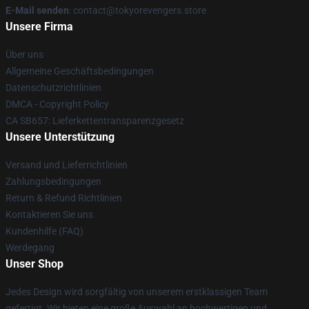
E-Mail senden
: contact@tokyorevengers.store
Unsere Firma
Über uns
Allgemeine Geschäftsbedingungen
Datenschutzrichtlinien
DMCA - Copyright Policy
CA SB657: Lieferkettentransparenzgesetz
Unsere Unterstützung
Versand und Lieferrichtlinien
Zahlungsbedingungen
Return & Refund Richtlinien
Kontaktieren Sie uns
Kundenhilfe (FAQ)
Werdegang
Unser Shop
Jedes Design wird sorgfältig von unserem erstklassigen Team
gefertigt. Wir bieten eine große Auswahl an hochwertigen und