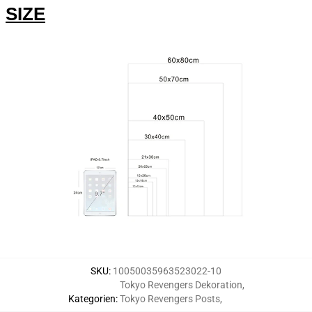
Modname=Zeichner
Modname:
SIZE
SKU
:
10050035963523022-10
Tokyo Revengers Dekoration
,
Kategorien
:
Tokyo Revengers Posts
,