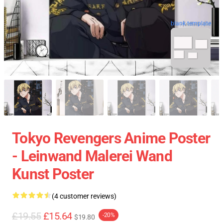
blank template
Tokyo Revengers Anime Poster
- Leinwand Malerei Wand
Kunst Poster
(4 customer reviews)
£19.55
£15.64
-20%
$19.80