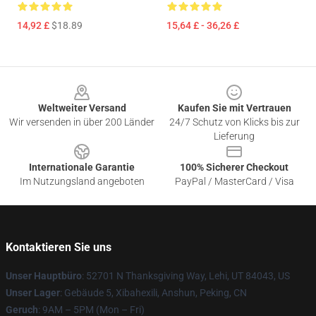
14,92 £
$18.89
15,64 £ - 36,26 £
Footer
Weltweiter Versand
Kaufen Sie mit Vertrauen
Wir versenden in über 200 Länder
24/7 Schutz von Klicks bis zur
Lieferung
Internationale Garantie
100% Sicherer Checkout
Im Nutzungsland angeboten
PayPal / MasterCard / Visa
Kontaktieren Sie uns
Unser Hauptbüro
: 52701 N Thanksgiving Way, Lehi, UT 84043, US
Unser Lager
: Gebäude 5, Xibahexili, Anshun, Peking, CN
Geruch
: 9AM – 5PM (Mon – Fri)