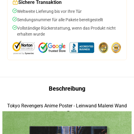
Sichere Transaktion
Weltweite Lieferung bis vor Ihre Tür
Sendungsnummer für alle Pakete bereitgestellt
Vollständige Rückerstattung, wenn das Produkt nicht
erhalten wurde
Beschreibung
Tokyo Revengers Anime Poster - Leinwand Malerei Wand
modname=house&peak=30
Kunst Poster
modname=photos&cols=1&colspace=10&rowspace=20&align=middle