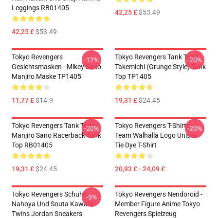
Leggings RB01405
42,25 £
$53.49
42,25 £
$53.49
Tokyo Revengers
Tokyo Revengers Tank Tops -
-12%
-20%
Gesichtsmasken - Mikey Sano
Takemichi (Grunge Style) Tank
Manjiro Maske TP1405
Top TP1405
11,77 £
$14.9
19,31 £
$24.45
Tokyo Revengers Tank Tops -
Tokyo Revengers T-Shirts -
-20%
-20%
Manjiro Sano Racerback Tank
Team Walhalla Logo Unisex
Top RB01405
Tie Dye T-Shirt
19,31 £
$24.45
20,93 £ - 24,09 £
Tokyo Revengers Schuhe:
Tokyo Revengers Nendoroid -
-5%
Nahoya Und Souta Kawata
Member Figure Anime Tokyo
Twins Jordan Sneakers
Revengers Spielzeug