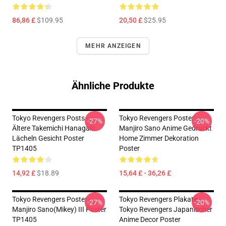
86,86 £
$109.95
20,50 £
$25.95
MEHR ANZEIGEN
Ähnliche Produkte
Tokyo Revengers Posts -
Tokyo Revengers Poster -
-27%
-20%
Ältere Takemichi Hanagaki
Manjiro Sano Anime Gedruckt
Lächeln Gesicht Poster
Home Zimmer Dekoration
TP1405
Poster
14,92 £
$18.89
15,64 £ - 36,26 £
Tokyo Revengers Poster -
Tokyo Revengers Plakate -
-27%
-20%
Manjiro Sano(Mikey) III Poster
Tokyo Revengers Japanischer
TP1405
Anime Decor Poster