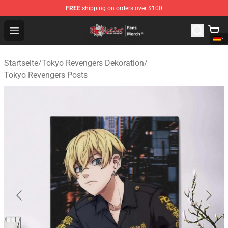
FREE
shipping on orders over $100
Tokyo Revengers Store - Official Tokyo Revengers Merc
Open menu
Startseite
/
Tokyo Revengers Dekoration
/
Tokyo Revengers Posts