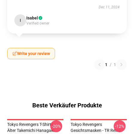
Dec 11, 2024
Isabel
I
Verified owner
Write your review
1
/
1
Beste Verkäufer Produkte
Tokyo Revengers T-Shirts -
Tokyo Revengers
-20%
-12%
Älter Takemichi Hanagaki
Gesichtsmasken - TR Retro