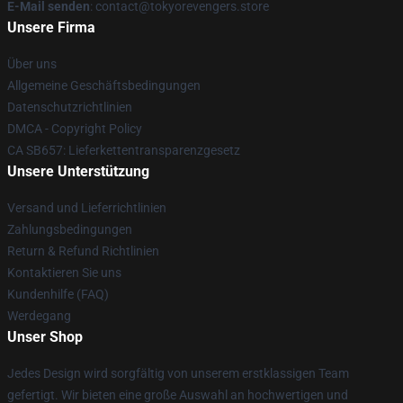
E-Mail senden
: contact@tokyorevengers.store
Unsere Firma
Über uns
Allgemeine Geschäftsbedingungen
Datenschutzrichtlinien
DMCA - Copyright Policy
CA SB657: Lieferkettentransparenzgesetz
Unsere Unterstützung
Versand und Lieferrichtlinien
Zahlungsbedingungen
Return & Refund Richtlinien
Kontaktieren Sie uns
Kundenhilfe (FAQ)
Werdegang
Unser Shop
Jedes Design wird sorgfältig von unserem erstklassigen Team
gefertigt. Wir bieten eine große Auswahl an hochwertigen und