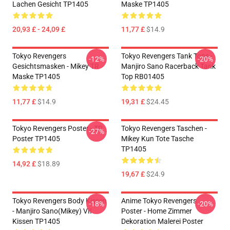
Lachen Gesicht TP1405
Maske TP1405
20,93 £ - 24,09 £
11,77 £
$14.9
Tokyo Revengers
Tokyo Revengers Tank Tops -
-12%
-20%
Gesichtsmasken - Mikey TR
Manjiro Sano Racerback Tank
Maske TP1405
Top RB01405
11,77 £
$14.9
19,31 £
$24.45
Tokyo Revengers Poster - TR
Tokyo Revengers Taschen -
-27%
Poster TP1405
Mikey Kun Tote Tasche
TP1405
14,92 £
$18.89
19,67 £
$24.9
Tokyo Revengers Body Kissen
Anime Tokyo Revengers
-18%
-20%
- Manjiro Sano(Mikey) VII
Poster - Home Zimmer
Kissen TP1405
Dekoration Malerei Poster