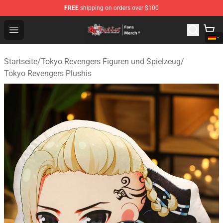
FREE
shipping on orders over $100
Tokyo Revengers Store - Official Tokyo Revengers Merc
Open menu
Startseite
/
Tokyo Revengers Figuren und Spielzeug
/
Tokyo Revengers Plushis