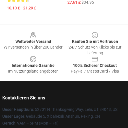
27,61 £
$34.95
18,13 £ - 21,29 £
Footer
Weltweiter Versand
Kaufen Sie mit Vertrauen
Wir versenden in über 200 Länder
24/7 Schutz von Klicks bis zur
Lieferung
Internationale Garantie
100% Sicherer Checkout
Im Nutzungsland angeboten
PayPal / MasterCard / Visa
Kontaktieren Sie uns
Unser Hauptbüro
: 52701 N Thanksgiving Way, Lehi, UT 84043, US
Unser Lager
: Gebäude 5, Xibahexili, Anshun, Peking, CN
Geruch
: 9AM – 5PM (Mon – Fri)