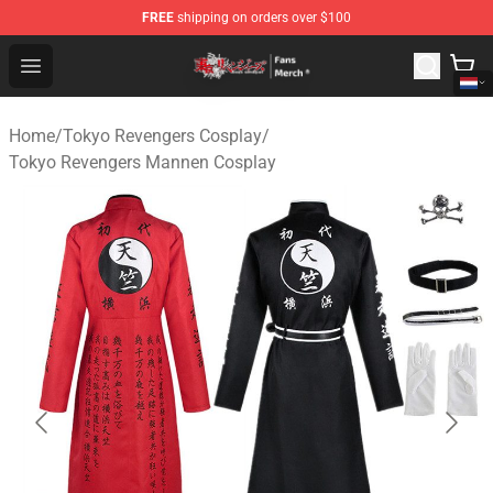
FREE
shipping on orders over $100
Tokyo Revengers Store - Official Tokyo Revengers Merc
Open menu
Home
/
Tokyo Revengers Cosplay
/
Tokyo Revengers Mannen Cosplay