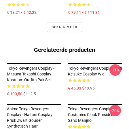
€ 18,21 - € 42,22
€ 79,11 - € 111,31
BEKIJK MEER
Gerelateerde producten
Tokyo Revengers Cosplay -
Tokyo Revengers Cosplay: Baji
-11%
Mitsuya Takashi Cosplay
Keisuke Cosplay Wig
Kostuum Outfits Pak Set
€ 45,03
$48.95
€ 103,50
$112.5
Anime Tokyo Revengers
Tokyo Revengers Cosplay:
-20%
Cosplay - Haitani Cosplay
Costumes Cloak Presiden
Pruik Zwart Gouden
Sano Manjiro
Synthetisch Haar