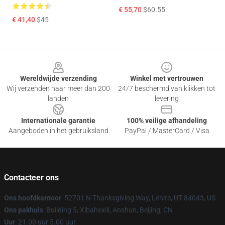
€ 55,70
$60.55
€ 41,40
$45
Footer
Wereldwijde verzending
Winkel met vertrouwen
Wij verzenden naar meer dan 200
24/7 beschermd van klikken tot
landen
levering
Internationale garantie
100% veilige afhandeling
Aangeboden in het gebruiksland
PayPal / MasterCard / Visa
Contacteer ons
Ons hoofdkantoor
: 52701 N Thanksgiving Way, Lehite, UT 84043, US
Ons pakhuis
: Building 5, Xibahexili, Anshun, Beijing, CN
Uur
: 21.00 uur 5.00 uur