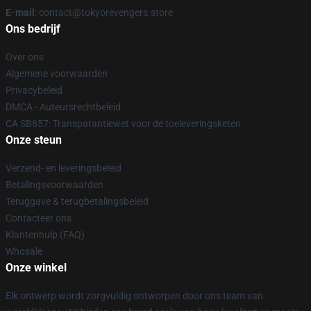
E-mail
: contact@tokyorevengers.store
Ons bedrijf
Over ons
Algemene voorwaarden
Privacybeleid
DMCA - Auteursrechtbeleid
CA SB657: Transparantiewet voor de toeleveringsketen
Onze steun
Verzend- en leveringsbeleid
Betalingsvoorwaarden
Teruggave & terugbetalingsbeleid
Contacteer ons
Klantenhulp (FAQ)
Whosale
Onze winkel
Elk ontwerp wordt zorgvuldig ontworpen door ons team van