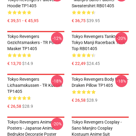
Hoodie TP1405
Sweatershirt RB01405
€ 39,51 - € 45,95
€ 36,75
$39.95
Tokyo Revengers
Tokyo Revengers Tanktops -
-12%
-20%
Gezichtsmaskers - TR Poster
Tokyo Manji Racerback Tank
Masker TP1405
Top RB01405
€ 13,70
$14.9
€ 22,49
$24.45
Tokyo Revengers
Tokyo Revengers Body Pillow -
-18%
-18%
Lichaamskussen - TR Kussen
Draken Pillow TP1405
TP1405
€ 26,58
$28.9
€ 26,58
$28.9
Tokyo Revengers Anime
Tokyo Revengers Cosplay -
-20%
Posters - Japanse Anime
Sano Manjiro Cosplay
Bedrukte Decoratie Poster
Kostuum Anime Suit