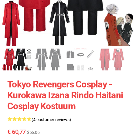
Tokyo Revengers Cosplay -
Kurokawa Izana Rindo Haitani
Cosplay Kostuum
(4 customer reviews)
€ 60,77
$66.06